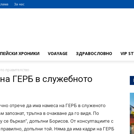
клама
За нас
ОПЕЙСКИ ХРОНИКИ
VOAYAGE
ЗДРАВОСЛОВНО
VIP S
ото правителство
на ГЕРБ в служебното
чно отрече да има намеса на ГЕРБ в служеното
 запознат, тръпна в очакване да го видя. По
у се бъркал”, допълни Борисов. От консултациите с
 правилно, допълни той. Няма да има кадри на ГЕРБ