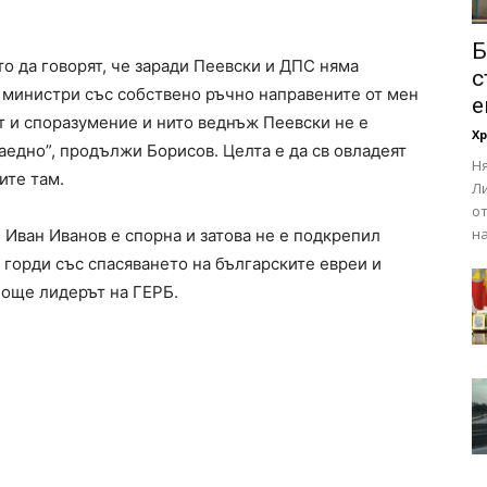
Б
то да говорят, че заради Пеевски и ДПС няма
с
с министри със собствено ръчно направените от мен
е
т и споразумение и нито веднъж Пеевски не е
Х
аедно”, продължи Борисов. Целта е да св овладеят
Ня
ите там.
Ли
о
на
 Иван Иванов е спорна и затова не е подкрепил
 горди със спасяването на българските евреи и
а още лидерът на ГЕРБ.