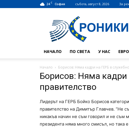
C
24
събота, август 8, 2026
За ре
София
Hroniki.bg
НАЧАЛО
ПО СВЕТА
У НАС
ЕВР
Начало
Борисов: Няма кадри на ГЕРБ в служебн
Борисов: Няма кадри 
правителство
Лидерът на ГЕРБ Бойко Борисов категори
правителство на Димитър Главчев. “Не съм
никакъв начин не съм говорил и не съм м
президента няма много смисъл, но така е