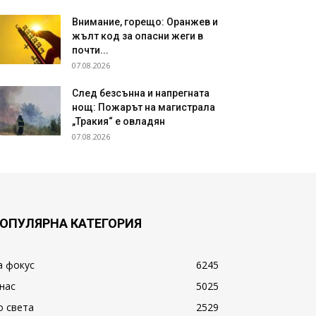
Внимание, горещо: Оранжев и
жълт код за опасни жеги в
почти...
07.08.2026
След безсънна и напрегната
нощ: Пожарът на магистрала
„Тракия“ е овладян
07.08.2026
ОПУЛЯРНА КАТЕГОРИЯ
а фокус
6245
 нас
5025
о света
2529