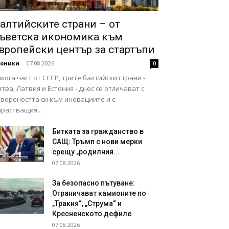
алтийските страни – от
ъветска икономика към
вропейски център за стартъпи
роники
-
07.08.2026
0
кога част от СССР, трите балтийски страни -
тва, Латвия и Естония - днес се отличават с
твореността си към иновациите и с
растващия...
Битката за гражданство в
САЩ: Тръмп с нови мерки
срещу „родилния...
07.08.2026
За безопасно пътуване:
Ограничават камионите по
„Тракия“, „Струма“ и
Кресненското дефиле
07.08.2026