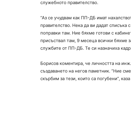
служебното правителство.
“Аз се учудвам как ПП-ДБ имат нахалство
правителство. Нека да ви дадат списъка 
поправки там. Ние бяхме готови с кабине
присъствал там, 9 месеца всички бяхме з
службите от ПП-ДБ. Те си назначиха кадр
Борисов коментира, че личността на инж.
създаването на негов паметник. “Ние сме
скърбим за тези, които са погубени”, каз