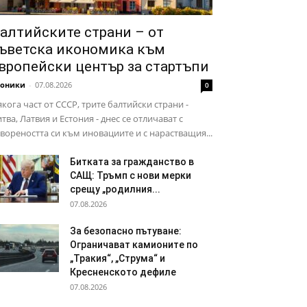
алтийските страни – от
ъветска икономика към
вропейски център за стартъпи
роники
-
07.08.2026
0
кога част от СССР, трите балтийски страни -
тва, Латвия и Естония - днес се отличават с
вореността си към иновациите и с нарастващия...
Битката за гражданство в
САЩ: Тръмп с нови мерки
срещу „родилния...
07.08.2026
За безопасно пътуване:
Ограничават камионите по
„Тракия“, „Струма“ и
Кресненското дефиле
07.08.2026