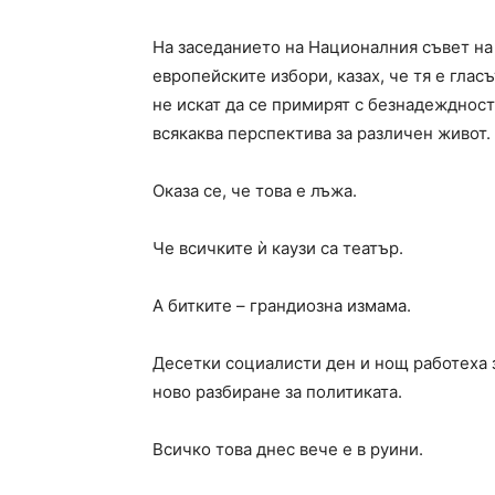
На заседанието на Националния съвет на 
европейските избори, казах, че тя е глас
не искат да се примирят с безнадежднос
всякаква перспектива за различен живот.
Оказа се, че това е лъжа.
Че всичките ѝ каузи са театър.
А битките – грандиозна измама.
Десетки социалисти ден и нощ работеха з
ново разбиране за политиката.
Всичко това днес вече е в руини.