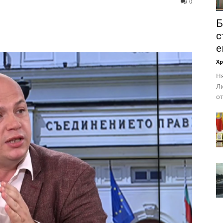
0
Б
с
е
Х
Ня
Ли
от