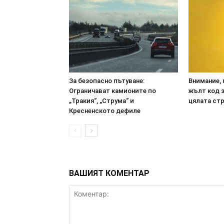
За безопасно пътуване:
Внимание, 
Ограничават камионите по
жълт код з
„Тракия“, „Струма“ и
цялата ст
Кресненското дефиле
ВАШИЯТ КОМЕНТАР