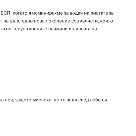
БСП, когато я номинирахме за водач на листата за
ът на цяло едно ново поколение социалисти, които
тта на корупционните паяжини и липсата на
а нея, защото мислеха, че тя води след себе си