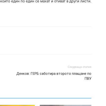
 които един по един се махат и отиват в други листи.
Следваща статия
Денков: ГЕРБ саботира второто плащане по
ПВУ