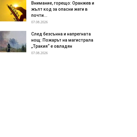
Внимание, горещо: Оранжев и
жълт код за опасни жеги в
почти...
07.08.2026
След безсънна и напрегната
нощ: Пожарът на магистрала
„Тракия“ е овладян
07.08.2026