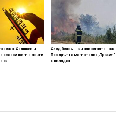
горещо: Оранжев и
След безсънна и напрегната нощ:
а опасни жеги в почти
Пожарът на магистрала „Тракия“
рана
е овладян