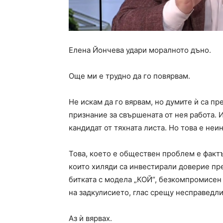
Елена Йончева удари моралното дъно.
Още ми е трудно да го повярвам.
Не искам да го вярвам, но думите ѝ са п
признание за свършената от нея работа. 
кандидат от тяхната листа. Но това е не
Това, което е обществен проблем е фактът
които хиляди са инвестирали доверие пр
битката с модела „КОЙ“, безкомпромисен
на задкулисието, глас срещу несправедл
Аз ѝ вярвах.