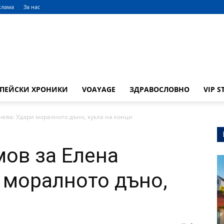
клама
За нас
ОПЕЙСКИ ХРОНИКИ
VOAYAGE
ЗДРАВОСЛОВНО
VIP S
ева: Удари моралното дъно, кукла на конци
ов за Елена
 моралното дъно,