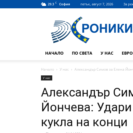
C
29.3
петък, август 7, 2026
За ре
София
Hroniki.bg
НАЧАЛО
ПО СВЕТА
У НАС
ЕВР
Начало
У нас
Александър Симов за Елена Йонч
У нас
Александър Сим
Йончева: Удари
кукла на конци