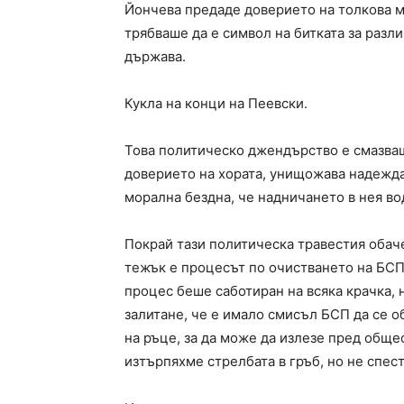
Йончева предаде доверието на толкова мн
трябваше да е символ на битката за разл
държава.
Кукла на конци на Пеевски.
Това политическо джендърство е смазва
доверието на хората, унищожава надежда
морална бездна, че надничането в нея во
Покрай тази политическа травестия обаче
тежък е процесът по очистването на БСП
процес беше саботиран на всяка крачка, н
залитане, че е имало смисъл БСП да се об
на ръце, за да може да излезе пред обще
изтърпяхме стрелбата в гръб, но не спес