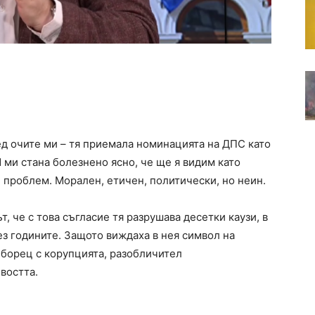
ред очите ми – тя приемала номинацията на ДПС като
И ми стана болезнено ясно, че ще я видим като
ин проблем. Морален, етичен, политически, но неин.
, че с това съгласие тя разрушава десетки каузи, в
ез годините. Защото виждаха в нея символ на
 борец с корупцията, разобличител
ивостта.