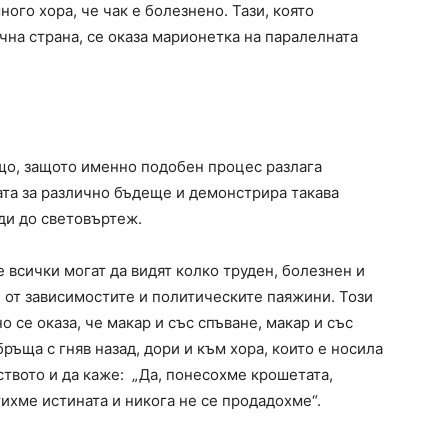
ого хора, че чак е болезнено. Тази, която
ична страна, се оказа марионетка на паралелната
що, защото именно подобен процес разлага
та за различно бъдеще и демонстрира такава
ди до световъртеж.
 всички могат да видят колко труден, болезнен и
 от зависимостите и политическите паяжини. Този
о се оказа, че макар и със спъване, макар и със
ръща с гняв назад, дори и към хора, които е носила
ството и да каже: „Да, понесохме крошетата,
тихме истината и никога не се продадохме“.