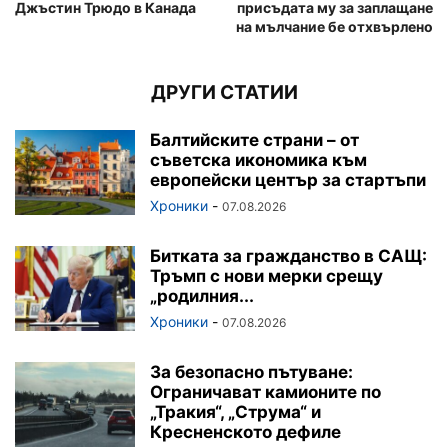
Джъстин Трюдо в Канада
присъдата му за заплащане
на мълчание бе отхвърлено
ДРУГИ СТАТИИ
Балтийските страни – от
съветска икономика към
европейски център за стартъпи
Хроники
-
07.08.2026
Битката за гражданство в САЩ:
Тръмп с нови мерки срещу
„родилния...
Хроники
-
07.08.2026
За безопасно пътуване:
Ограничават камионите по
„Тракия“, „Струма“ и
Кресненското дефиле