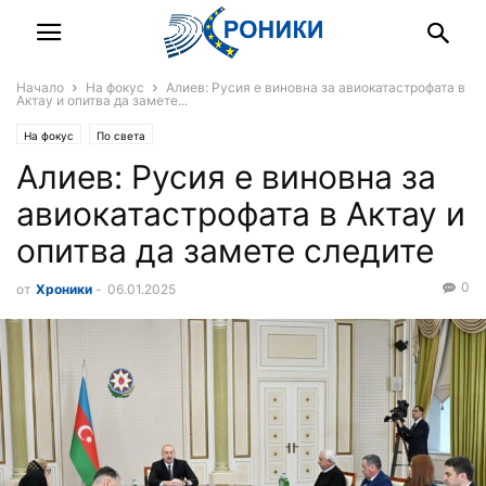
Начало
На фокус
Алиев: Русия е виновна за авиокатастрофата в
Актау и опитва да замете...
На фокус
По света
Алиев: Русия е виновна за
авиокатастрофата в Актау и
опитва да замете следите
0
от
Хроники
-
06.01.2025