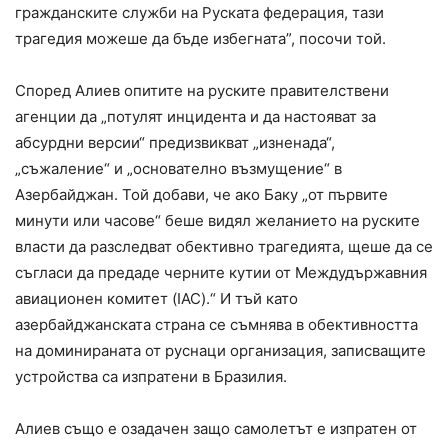
гражданските служби на Руската федерация, тази
трагедия можеше да бъде избегната”, посочи той.
Според Алиев опитите на руските правителствени
агенции да „потулят инцидента и да настояват за
абсурдни версии“ предизвикват „изненада“,
„съжаление“ и „основателно възмущение“ в
Азербайджан. Той добави, че ако Баку „от първите
минути или часове“ беше видял желанието на руските
власти да разследват обективно трагедията, щеше да се
съгласи да предаде черните кутии от Междудържавния
авиационен комитет (IAC).“ И тъй като
азербайджанската страна се съмнява в обективността
на доминираната от руснаци организация, записващите
устройства са изпратени в Бразилия.
Алиев също е озадачен защо самолетът е изпратен от