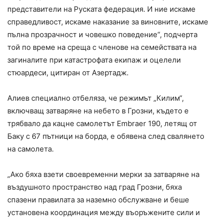
представители на Руската федерация. И ние искаме
справедливост, искаме наказание за виновните, искаме
пълна прозрачност и човешко поведение“, подчерта
той по време на среща с членове на семействата на
загиналите при катастрофата екипаж и оцелели
стюардеси, цитиран от Азертадж.
Алиев специално отбеляза, че режимът „Килим“,
включващ затваряне на небето в Грозни, където е
трябвало да кацне самолетът Embraer 190, летящ от
Баку с 67 пътници на борда, е обявена след свалянето
на самолета.
„Ако бяха взети своевременни мерки за затваряне на
въздушното пространство над град Грозни, бяха
спазени правилата за наземно обслужване и беше
установена координация между въоръжените сили и