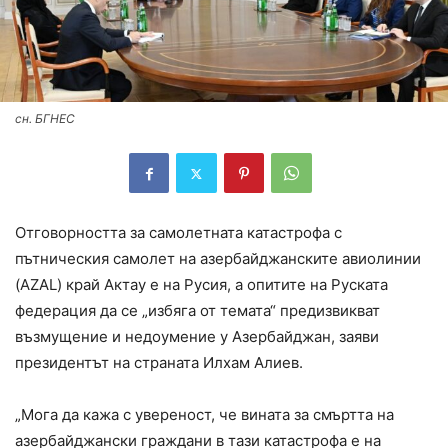
сн. БГНЕС
Отговорността за самолетната катастрофа с
пътническия самолет на азербайджанските авиолинии
(AZAL) край Актау е на Русия, а опитите на Руската
федерация да се „избяга от темата“ предизвикват
възмущение и недоумение у Азербайджан, заяви
президентът на страната Илхам Алиев.
„Мога да кажа с увереност, че вината за смъртта на
азербайджански граждани в тази катастрофа е на