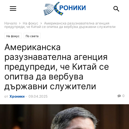
Начало
На фокус
Американска разузнавателна агенция
предупреди, че Китай се опитва да вербува държавни служители
На фокус
По света
Американска
разузнавателна агенция
предупреди, че Китай се
опитва да вербува
държавни служители
0
от
Хроники
-
09.04.2025