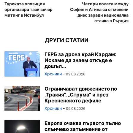
Турската опозиция
Четири полета между
организира тази вечер
София и Атина са отменени
митинг в Истанбул
днес заради национална
стачка в Гърция
ДРУГИ СТАТИИ
ГЕРБ за дрона край Кардам:
Искаме да знаем откъде е
дошъл...
Хроники
-
09.08.2026
Ограничават движението по
„Тракия“, „Струма“ и през
Кресненското дефиле
Хроники
-
09.08.2026
Европа очаква първото пълно
слънчево затъмнение от