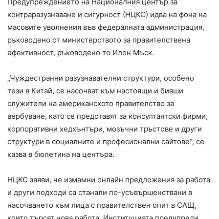
Предупреждението на Националния център за
контраразузнаване и сигурност (НЦКС) идва на фона на
масовите уволнения във федералната администрация,
ръководено от министерството за правителствена
ефективност, ръководено то Илон Мъск.
„Чуждестранни разузнавателни структури, особено
тези в Китай, се насочват към настоящи и бивши
служители на американското правителство за
вербуване, като се представят за консултантски фирми,
корпоративни хедхънтъри, мозъчни тръстове и други
структури в социалните и професионални сайтове“, се
казва в бюлетина на центъра.
НЦКС заяви, че измамни онлайн предложения за работа
и други подходи са станали по-усъвършенствани в
насочването към лица с правителствен опит в САЩ,
които търсят нова работа. Институцията предупреди