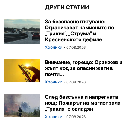
ДРУГИ СТАТИИ
За безопасно пътуване:
Ограничават камионите по
„Тракия“, „Струма“ и
Кресненското дефиле
Хроники
-
07.08.2026
Внимание, горещо: Оранжев и
жълт код за опасни жеги в
почти...
Хроники
-
07.08.2026
След безсънна и напрегната
нощ: Пожарът на магистрала
„Тракия“ е овладян
Хроники
-
07.08.2026