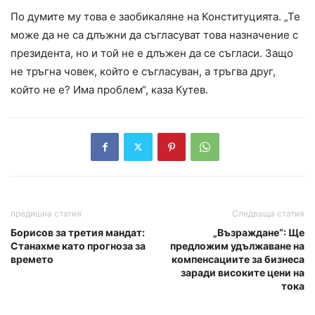
По думите му това е заобикаляне на Конституцията. „Те
може да не са длъжни да съгласуват това назначение с
президента, но и той не е длъжен да се съгласи. Защо
не тръгна човек, който е съгласуван, а тръгва друг,
който не е? Има проблем“, каза Кутев.
предишна статия
Следваща статия
Борисов за третия мандат:
„Възраждане“: Ще
Станахме като прогноза за
предложим удължаване на
времето
компенсациите за бизнеса
заради високите цени на
тока