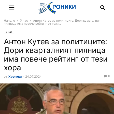
Начало
У нас
Антон Кутев за политиците: Дори кварталният
пияница има повече рейтинг от тези...
У нас
Антон Кутев за политиците:
Дори кварталният пияница
има повече рейтинг от тези
хора
0
от
Хроники
-
24.07.2024