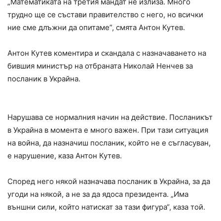
„Математиката на третия мандат не излиза. Много
трудно ще се състави правителство с него, но всички
ние сме длъжни да опитаме”, смята Антон Кутев.
Антон Кутев коментира и скандала с назначаването на
бившия министър на отбраната Николай Ненчев за
посланик в Украйна.
Нарушава се нормалния начин на действие. Посланикът
в Украйна в момента е много важен. При тази ситуация
на война, да назначиш посланик, който не е съгласуван,
е нарушение, каза Антон Кутев.
Според него някой назначава посланик в Украйна, за да
угоди на някой, а не за да ядоса президента. „Има
външни сили, който натискат за тази фигура“, каза той.