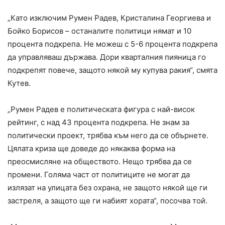
„Като изключим Румен Радев, Кристалина Георгиева и
Бойко Борисов – останалите политици нямат и 10
процента подкрепа. Не можеш с 5-6 процента подкрепа
да управляваш държава. Дори кварталния пияница го
подкрепят повече, защото някой му купува ракия“, смята
Кутев.
„Румен Радев е политическата фигура с най-висок
рейтинг, с над 43 процента подкрепа. Не знам за
политически проект, трябва към него да се обърнете.
Цялата криза ще доведе до някаква форма на
преосмисляне на обществото. Нещо трябва да се
промени. Голяма част от политиците не могат да
излязат на улицата без охрана, не защото някой ще ги
застреля, а защото ще ги набият хората“, посочва той.