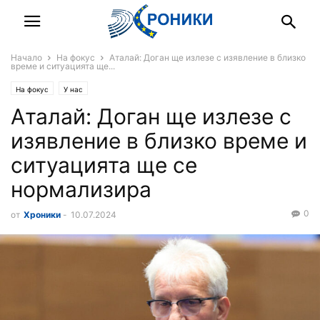
Начало
На фокус
Аталай: Доган ще излезе с изявление в близко
време и ситуацията ще...
На фокус
У нас
Аталай: Доган ще излезе с
изявление в близко време и
ситуацията ще се
нормализира
0
от
Хроники
-
10.07.2024