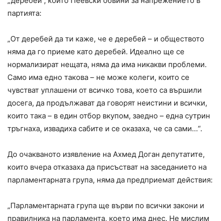
„деребеи“, които Пеевски обвини за напрежението в
партията:
„От деребей да ти каже, че е деребей – и обществото
няма да го приеме като деребей. Идеално ще се
нормализират нещата, няма да има никакви проблеми.
Само има едно такова – не може колеги, които се
чувстват уплашени от всичко това, което са вършили
досега, да продължават да говорят неистини и всички,
които така – в един отбор вкупом, заедно – една сутрин
тръгнаха, извадиха сабите и се оказаха, че са сами…“.
До очакваното изявление на Ахмед Доган депутатите,
които вчера отказаха да присъстват на заседанието на
парламентарната група, няма да предприемат действия:
„Парламентарната група ще върви по всички закони и
правилника на парламента, което има днес. Не мислим