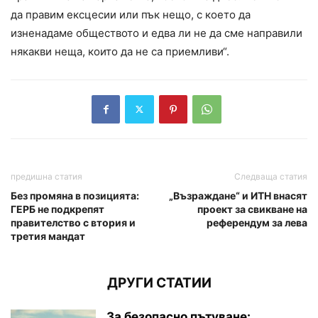
да правим ексцесии или пък нещо, с което да
изненадаме обществото и едва ли не да сме направили
някакви неща, които да не са приемливи“.
предишна статия
Следваща статия
Без промяна в позицията:
„Възраждане“ и ИТН внасят
ГЕРБ не подкрепят
проект за свикване на
правителство с втория и
референдум за лева
третия мандат
ДРУГИ СТАТИИ
За безопасно пътуване: