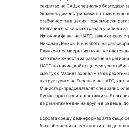
секретар на САЩ специално благодари за
Украйна, демонстрирайки по този начин л
стабилността в целия Черноморски реги
България е ключова страна в усилията за
Източния фланг на НАТО, заяви от своя с
Николай Денков. В началото на разговор
Блинкен премиерът изтъкна, че настоящи
като възможности за развитие на региона
НАТО по начин, който ще осигури стабилн
сме тук с Мария Габриел – за да работим
в структурите на Европа и на НАТО, като 
Министър-председателят специално благ
Русия спря газовите доставки за Българи
да разчитаме един на друг и в бъдеще, до
Борбата срещу дезинформацията също беш
бяха обсъдени възможностите за допълни