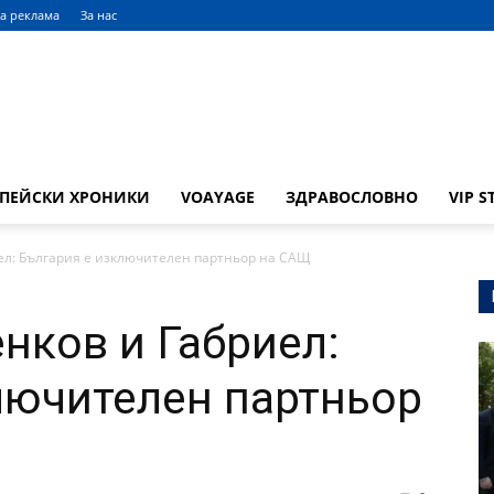
а реклама
За нас
ОПЕЙСКИ ХРОНИКИ
VOAYAGE
ЗДРАВОСЛОВНО
VIP S
ел: България е изключителен партньор на САЩ
нков и Габриел:
лючителен партньор