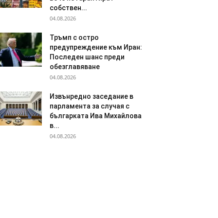
собствен...
04.08.2026
Тръмп с остро
предупреждение към Иран:
Последен шанс преди
обезглавяване
04.08.2026
Извънредно заседание в
парламента за случая с
българката Ива Михайлова
в...
04.08.2026