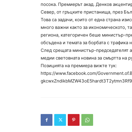
посока. Премиерът акад. Денков акценти
Север, от гръцките пристанища, през Бъ
Това са задачи, които от една страна изи
много важни както за икономическото, та
региона, категоричен беше министър-пр
обсъдена и темата за борбата с трафика н
След срещата министър-председателят а
медии световната новина за смъртта на 
Позицията на премиера вижте тук:
https://www.facebook.com/Government.of
gkcwxZndikbMZW43oE5hardt3T2ytmn3Rf9