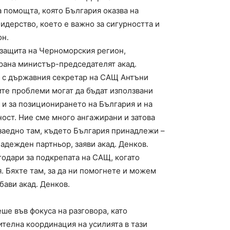
 помощта, която България оказва на
идерство, което е важно за сигурността и
он.
 защита на Черноморския регион,
трана министър-председателят акад.
а с държавния секретар на САЩ Антъни
те проблеми могат да бъдат използвани
 и за позиционирането на България и на
ост. Ние сме много ангажирани и затова
 заедно там, където България принадлежи –
надежден партньор, заяви акад. Денков.
одари за подкрепата на САЩ, когато
я. Бяхте там, за да ни помогнете и можем
бави акад. Денков.
е във фокуса на разговора, като
телна координация на усилията в тази