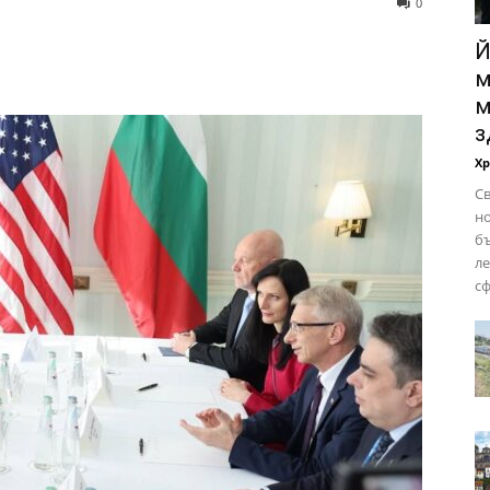
0
Й
м
м
з
Х
Св
но
бъ
ле
сф