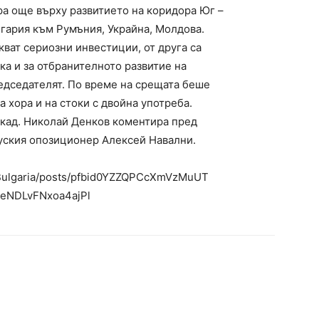
ра още върху развитието на коридора Юг –
лгария към Румъния, Украйна, Молдова.
скват сериозни инвестиции, от друга са
ка и за отбранителното развитие на
едседателят. По време на срещата беше
а хора и на стоки с двойна употреба.
кад. Николай Денков коментира пред
руския опозиционер Алексей Навални.
.Bulgaria/posts/pfbid0YZZQPCcXmVzMuUT
eNDLvFNxoa4ajPl