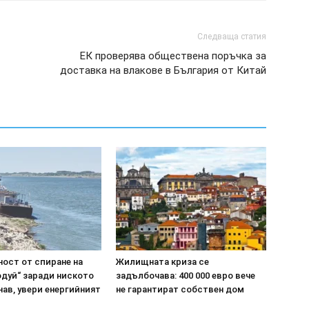
Следваща статия
ЕК проверява обществена поръчка за
доставка на влакове в България от Китай
ост от спиране на
Жилищната криза се
одуй“ заради ниското
задълбочава: 400 000 евро вече
нав, увери енергийният
не гарантират собствен дом