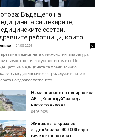
отова: Бъдещето на
едицината са лекарите,
едицинските сестри,
дравните работници, които...
роники
-
04.08.2026
0
ързваме медицината с технология, апаратура,
ви възможности, изкуствен интелект. Но
дещето на медицината са преди всичко
карите, медицинските сестри, служителите в
ерата на здравеопазването....
Няма опасност от спиране на
АЕЦ „Козлодуй“ заради
ниското ниво на...
04.08.2026
Жилищната криза се
задълбочава: 400 000 евро
вече не гарантират