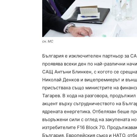
сн. МС
България е изключителен партньор за САЩ
проявява всеки ден по най-различни начи
САЩ Антъни Блинкен, с когото се срещна
Николай Денков и вицепремиерът и външ
присъстваха също министрите на финанси
Тагарев. В хода на разговора, продължил
акцент върху сътрудничеството на Бълга
ядрената енергетика. Отбелязан беше пр
въоръжени сили с оглед на закупената но
изтребителите F16 Block 70. Продължав
България, Европейския съюз и НАТО, отб