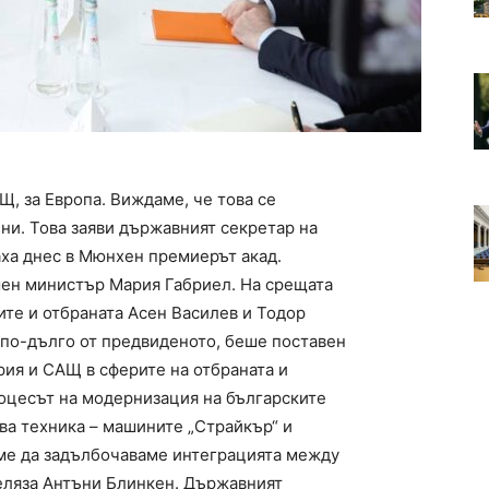
, за Европа. Виждаме, че това се
ни. Това заяви държавният секретар на
ха днес в Мюнхен премиерът акад.
ен министър Мария Габриел. На срещата
те и отбраната Асен Василев и Тодор
 по-дълго от предвиденото, беше поставен
рия и САЩ в сферите на отбраната и
оцесът на модернизация на българските
ва техника – машините „Страйкър“ и
аме да задълбочаваме интеграцията между
еляза Антъни Блинкен. Държавният