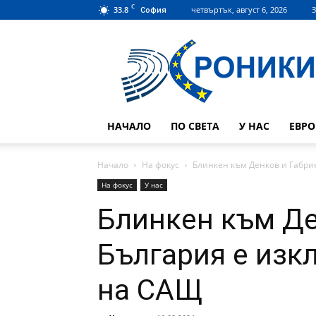
C
33.8
четвъртък, август 6, 2026
З
София
Hroniki.bg
НАЧАЛО
ПО СВЕТА
У НАС
ЕВР
Начало
На фокус
Блинкен към Денков и Габри
На фокус
У нас
Блинкен към Де
България е изк
на САЩ