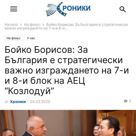
Начало
На фокус
Бойко Борисов: За България е стратегически
важно изграждането на 7-и и 8-и...
На фокус
У нас
Бойко Борисов: За
България е стратегически
важно изграждането на 7-и
и 8-и блок на АЕЦ
“Козлодуй”
0
от
Хроники
-
24.03.2025