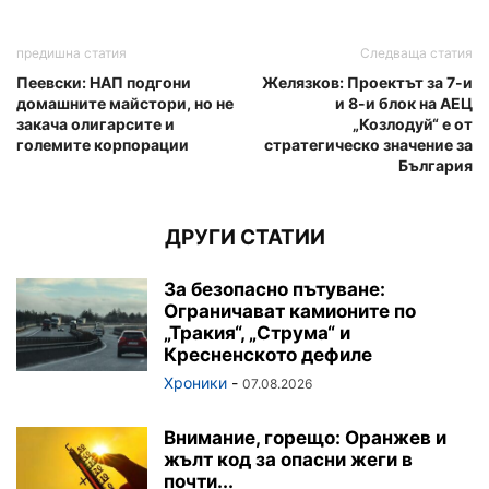
предишна статия
Следваща статия
Пеевски: НАП подгони
Желязков: Проектът за 7-и
домашните майстори, но не
и 8-и блок на АЕЦ
закача олигарсите и
„Козлодуй“ е от
големите корпорации
стратегическо значение за
България
ДРУГИ СТАТИИ
За безопасно пътуване:
Ограничават камионите по
„Тракия“, „Струма“ и
Кресненското дефиле
Хроники
-
07.08.2026
Внимание, горещо: Оранжев и
жълт код за опасни жеги в
почти...