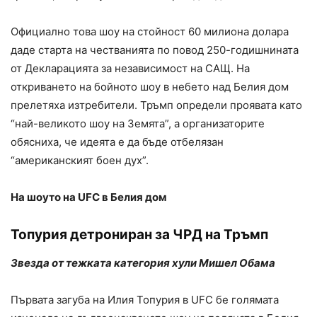
Официално това шоу на стойност 60 милиона долара
даде старта на честванията по повод 250-годишнината
от Декларацията за независимост на САЩ. На
откриването на бойното шоу в небето над Белия дом
прелетяха изтребители. Тръмп определи проявата като
“най-великото шоу на Земята”, а организаторите
обясниха, че идеята е да бъде отбелязан
“американският боен дух”.
На шоуто на UFC в Белия дом
Топурия детрониран за ЧРД на Тръмп
Звезда от тежката категория хули Мишел Обама
Първата загуба на Илия Топурия в UFC бе голямата