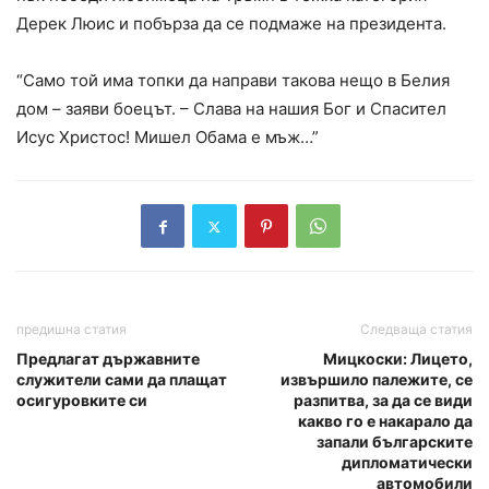
Дерек Люис и побърза да се подмаже на президента.
“Само той има топки да направи такова нещо в Белия
дом – заяви боецът. – Слава на нашия Бог и Спасител
Исус Христос! Мишел Обама е мъж…”
предишна статия
Следваща статия
Предлагат държавните
Мицкоски: Лицето,
служители сами да плащат
извършило палежите, се
осигуровките си
разпитва, за да се види
какво го е накарало да
запали българските
дипломатически
автомобили