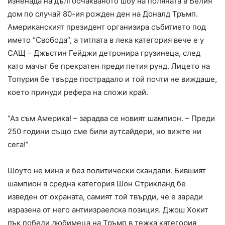
изненада на дългоочакваното шоу на поляната в Белия
дом по случай 80-ия рожден ден на Доналд Тръмп.
Американският президент организира събитието под
името “Свобода”, а титлата в лека категория вече е у
САЩ – Джъстин Гейджи детронира грузинеца, след
като мачът бе прекратен преди петия рунд. Лицето на
Топурия бе твърде пострадало и той почти не виждаше,
което принуди рефера на сложи край.
“Аз съм Америка! – зарадва се новият шампион. – Преди
250 години също сме били аутсайдери, но вижте ни
сега!”
Шоуто не мина и без политически скандали. Бившият
шампион в средна категория Шон Стрикланд бе
изведен от охраната, самият той твърди, че е заради
изразена от него антиизраелска позиция. Джош Хокит
пък победи любимеца на Тръмп в тежка категория