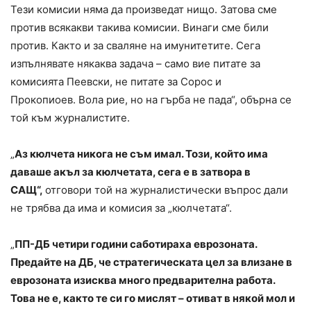
Тези комисии няма да произведат нищо. Затова сме
против всякакви такива комисии. Винаги сме били
против. Както и за сваляне на имунитетите. Сега
изпълнявате някаква задача – само вие питате за
комисията Пеевски, не питате за Сорос и
Прокопиоев. Вола рие, но на гърба не пада“, обърна се
той към журналистите.
„
Аз кюлчета никога не съм имал. Този, който има
даваше акъл за кюлчетата, сега е в затвора в
САЩ“,
отговори той на журналистически въпрос дали
не трябва да има и комисия за „кюлчетата“.
„
ПП-ДБ четири години саботираха еврозоната.
Предайте на ДБ, че стратегическата цел за влизане в
еврозоната изисква много предварителна работа.
Това не е, както те си го мислят – отиват в някой мол и