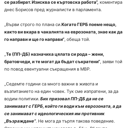
се разбират. Изисква се къртовска работа“,
коментира
днес Борисов пред журналисти в парламента.
„Върви строго по плана си.
Когато ГЕРБ поеме нещо,
както ви вкара в чакалнята на еврозоната, знае как да
го направи и ще го направи“
, обеща той.
„
Те (ПП-ДБ) назначиха цялата си рода – жени,
братовчеди, и те могат да бъдат съкратени“
, заяви той
по повод евентуални съкращения в МВР.
„Седемте години са много важни в живота и
възпитанието на един човек. Тук сме изпратени, за да
водим политики.
Бих призовал ПП-ДБ да не се
занимават с ГЕРБ, който ги води към еврозоната, а да
се занимават с идеологическия им противник
„Възраждане“
. Не мога да търпя такова поведение.