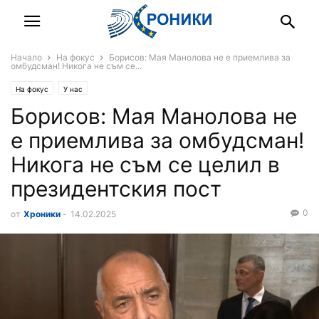
Начало
На фокус
Борисов: Мая Манолова не е приемлива за
омбудсман! Никога не съм се...
На фокус
У нас
Борисов: Мая Манолова не
е приемлива за омбудсман!
Никога не съм се целил в
президентския пост
0
от
Хроники
-
14.02.2025