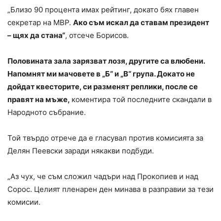
„Близо 90 процента имах рейтинг, докато бях главен
секретар на МВР.
Ако съм искал да ставам президент
– щях да стана“
, отсече Борисов.
Половината зала зарязват лозя, другите са влюбени.
Напомнят ми мачовете в „Б“ и „В“ група. Докато не
дойдат квесторите, си разменят реплики, после се
правят на мъже,
коментира той последните скандали в
Народното събрание.
Той твърдо отрече да е гласувал против комисията за
Делян Пеевски заради някакви подбуди.
„Аз чух, че съм сложил чадъри над Прокопиев и над
Сорос. Целият пленарен ден минава в разправии за тези
комисии.