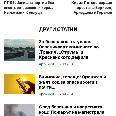
ППДБ: Излишни партии без
Кирил Петков, заради
електорат, излишни хора…
ареста на Борисов,
Наркомани, боклуци
Арнаудова и Горанов
ДРУГИ СТАТИИ
За безопасно пътуване:
Ограничават камионите по
„Тракия“, „Струма“ и
Кресненското дефиле
Хроники
-
07.08.2026
Внимание, горещо: Оранжев и
жълт код за опасни жеги в
почти...
Хроники
-
07.08.2026
След безсънна и напрегната
нощ: Пожарът на магистрала