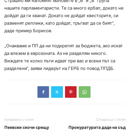
Страшно ми напомнят мачовете в „Б“ и „В“ група
нашите парламентаристи. Те са много ербап, докато не
дойдат да ги хванат. Докато не дойдат квесторите, си
разменят реплики, като дойдат, тръгват да се бият“,
даде пример Борисов.
„Очакваме и ПП да ни подкрепят за бюджета, ако искат
да влезем в еврозоната. Аз не разделям никого.
Виждате те колко пъти идват при вас и всеки път са
разделени“, заяви лидерът на ГЕРБ по повод ППДБ.
предишна статия
Следваща статия
Пеевски скочи срещу
Прокуратурата даде на съд