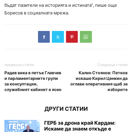
бъдат пазители на историята и истината“, пише още
Борисов в социалната мрежа.
предишна статия
Следваща статия
Радев вика в петък Главчев
Калин Стоянов: Петков
и парламентарните групи
искаше Кирил Ценкин да
за консултации,
оглави оперативния щаб за
служебният кабинет е ясен
изборите
ДРУГИ СТАТИИ
ГЕРБ за дрона край Кардам:
Искаме да знаем откъде е