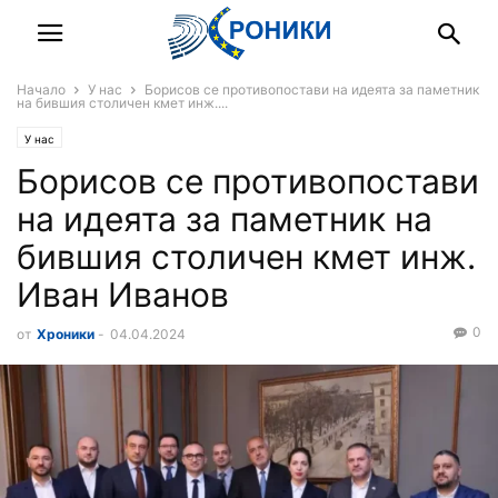
Начало
У нас
Борисов се противопостави на идеята за паметник
на бившия столичен кмет инж....
У нас
Борисов се противопостави
на идеята за паметник на
бившия столичен кмет инж.
Иван Иванов
0
от
Хроники
-
04.04.2024