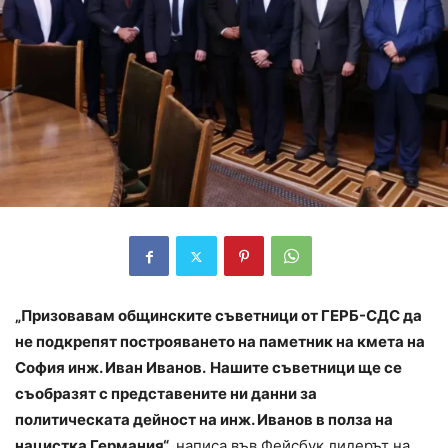
„Призовавам общинските съветници от ГЕРБ-СДС да
не подкрепят построяването на паметник на кмета на
София инж. Иван Иванов.
Нашите съветници ще се
съобразят с представените ни данни за
политическата дейност на инж. Иванов в полза на
нацистка Германия“,
написа във Фейсбук лидерът на