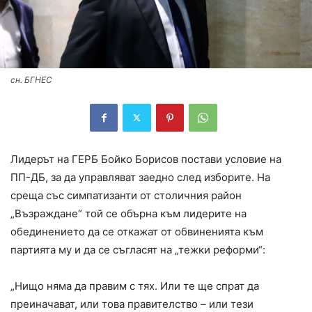
сн. БГНЕС
Лидерът на ГЕРБ Бойко Борисов постави условие на
ПП-ДБ, за да управляват заедно след изборите. На
среща със симпатизанти от столичния район
„Възраждане“ той се обърна към лидерите на
обединението да се откажат от обвиненията към
партията му и да се съгласят на „тежки реформи“:
„Нищо няма да правим с тях. Или те ще спрат да
преиначават, или това правителство – или тези