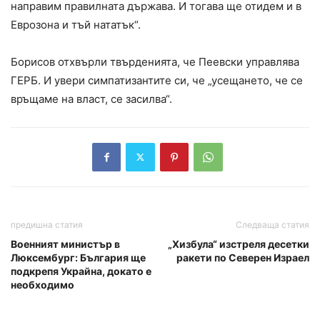
направим правилната държава. И тогава ще отидем и в
Еврозона и тъй нататък“.
Борисов отхвърли твърденията, че Пеевски управлява
ГЕРБ. И увери симпатизантите си, че „усещането, че се
връщаме на власт, се засилва“.
предишна статия
Следваща статия
Военният министър в
„Хизбула“ изстреля десетки
Люксембург: България ще
ракети по Северен Израел
подкрепя Украйна, докато е
необходимо