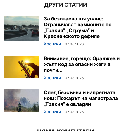
ДРУГИ СТАТИИ
За безопасно пътуване:
Ограничават камионите по
„Тракия“, „Струма“ и
Кресненското дефиле
Хроники
-
07.08.2026
Внимание, горещо: Оранжев и
жълт код за опасни жеги в
почти...
Хроники
-
07.08.2026
След безсънна и напрегната
нощ: Пожарът на магистрала
„Тракия“ е овладян
Хроники
-
07.08.2026