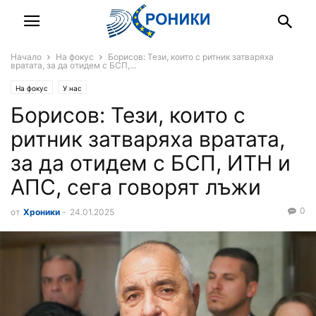
Начало
На фокус
Борисов: Тези, които с ритник затваряха
вратата, за да отидем с БСП,...
На фокус
У нас
Борисов: Тези, които с
ритник затваряха вратата,
за да отидем с БСП, ИТН и
АПС, сега говорят лъжи
0
от
Хроники
-
24.01.2025