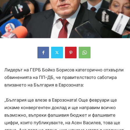
Лидерът на ГЕРБ Бойко Борисов категорично отхвърли
обвиненията на ПП-ДБ, че правителството саботира
влизането на България в Еврозоната:
„България ще влезе в Еврозоната! Още февруари ще
искаме конвергентен доклад и ще направим всичко
възможно, въпреки фалшивия бюджет и фалшивите
цифри, които публикувахте, на Асен Василев, това ще