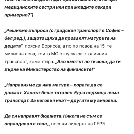
медицинските сестри или при младите лекари
примерно?“)
„Решихме въпроса (с градския транспорт в София –
бел ред.), защото щяха да провалят матурите на
децата“
, поясни Борисов, а по по повод на 15-те
милиона лева, които МС отпуска за столичния
транспорт, коментира:
„Ако кметът не ги иска, да ги
върне на Министерство на финансите!“
„Направихме да има матури – хората да се
движат. Хаосът беше тотален. Една седмица няма
транспорт. За неговия инат – другите му виновни.
Да си направят бюджета. Никога не съм се
оправдавал с това
„, посочи лидерът на ГЕРБ.