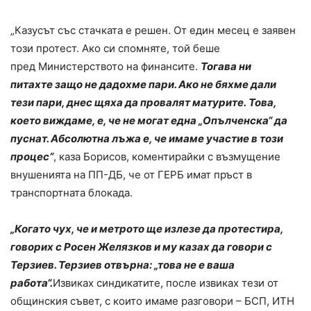
„Казусът със стачката е решен. От един месец е заявен
този протест. Ако си спомняте, той беше
пред Министерството на финансите.
Тогава ни
питахте защо не дадохме пари. Ако не бяхме дали
тези пари, днес щяха да провалят матурите.
Това,
което виждаме, е, че не могат една „Опълченска“ да
пуснат. Абсолютна лъжа е, че имаме участие в този
процес“
, каза Борисов, коментирайки с възмущение
внушенията на ПП-ДБ, че от ГЕРБ имат пръст в
транспортната блокада.
„Когато чух, че и метрото ще излезе да протестира,
говорих с Росен Желязков и му казах да говори с
Терзиев. Терзиев отвърна: „това не е ваша
работа“.
Извиках синдикатите, после извиках тези от
общинския съвет, с които имаме разговори – БСП, ИТН