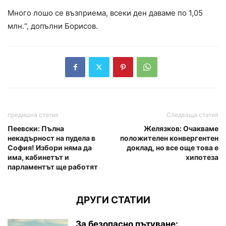
Много лошо се възприема, всеки ден даваме по 1,05
млн.“, допълни Борисов.
предишна статия
Следваща статия
Пеевски: Пълна
Желязков: Очакваме
некадърност на пудела в
положителен конвергентен
София! Избори няма да
доклад, но все още това е
има, кабинетът и
хипотеза
парламентът ще работят
ДРУГИ СТАТИИ
За безопасно пътуване: