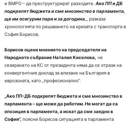
и ВМРО – да преструктурират разходите.
Ако ПП и ДБ
подкрепят бюджета и сме мнозинство в парламента,
ще им осигурим пари и за догодина
„, разказа
хронологията по решаването на кризата с транспорта в
София Борисов.
Борисов оцени мнението на председателя на
Народното събрание Наталия Киселова,
че
сезирането на КС от президента няма да се отрази на
конвергентния доклад за влизане на България в
еврозоната, като „професионално“.
„Ако ПП-ДБ подкрепят бюджета и сме мнозинство в
парламента – ще може да работим. Не могат да са
опозиция в парламента, а искат да сме заедно в
София“,
поясни Борисов ситуацията в парламента