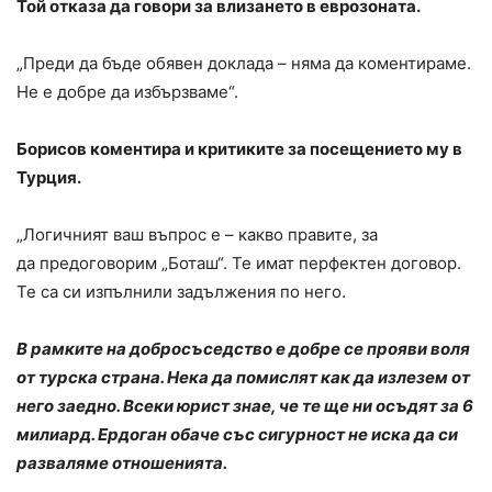
Той отказа да говори за влизането в еврозоната.
„Преди да бъде обявен доклада – няма да коментираме.
Не е добре да избързваме“.
Борисов коментира и критиките за посещението му в
Турция.
„Логичният ваш въпрос е – какво правите, за
да предоговорим „Боташ“. Те имат перфектен договор.
Те са си изпълнили задължения по него.
В рамките на добросъседство е добре се прояви воля
от турска страна. Нека да помислят как да излезем от
него заедно. Всеки юрист знае, че те ще ни осъдят за 6
милиард. Ердоган обаче със сигурност не иска да си
разваляме отношенията.