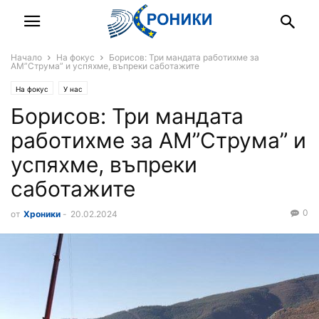
Начало
На фокус
Борисов: Три мандата работихме за
АМ”Струма” и успяхме, въпреки саботажите
На фокус
У нас
Борисов: Три мандата
работихме за АМ”Струма” и
успяхме, въпреки
саботажите
0
от
Хроники
-
20.02.2024