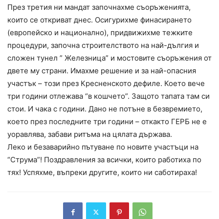
През третия ни мандат започнахме съоръженията,
които се откриват днес. Осигурихме финасирането
(европейско и национално), придвижихме тежките
процедури, започна строителството на най-дългия и
сложен тунел ” Железница” и мостовите съоръжения от
двете му страни. Имахме решение и за най-опасния
участък – този през Кресненското дефиле. Което вече
три години отлежава “в кошчето”. Защото тапата там си
стои. И чака с години. Дано не потъне в безвремието,
което през последните три години – откакто ГЕРБ не е
уоравлява, забави ритъма на цялата държава.
Леко и безаварийно пътуване по новите участъци на
“Струма”! Поздравления за всички, които работиха по
тях! Успяхме, въпреки другите, които ни саботираха!