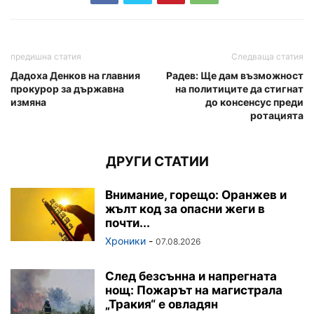
предишна статия
Следваща статия
Дадоха Денков на главния
Радев: Ще дам възможност
прокурор за държавна
на политиците да стигнат
измяна
до консенсус преди
ротацията
ДРУГИ СТАТИИ
Внимание, горещо: Оранжев и
жълт код за опасни жеги в
почти...
Хроники
-
07.08.2026
След безсънна и напрегната
нощ: Пожарът на магистрала
„Тракия“ е овладян