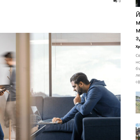
0
Й
м
м
з
Х
Св
но
бъ
ле
сф