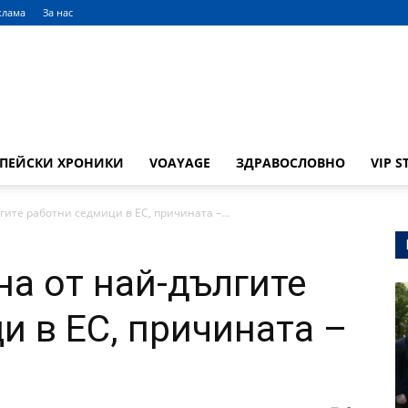
клама
За нас
ОПЕЙСКИ ХРОНИКИ
VOAYAGE
ЗДРАВОСЛОВНО
VIP S
гите работни седмици в ЕС, причината –...
на от най-дългите
и в ЕС, причината –