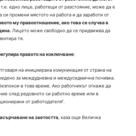
, т.е. едно лице, работещи от разстояние, може да е
а си промени мястото на работа и да заработи от
овото му правоотношение, ако това се случва в
дина.
Лицето може свободно да се придвижва да
оментира тя.
 регулира правото на изключване
:
отговаря на инициирана комуникация от страна на
тредено за междудневна и междуседмична почивка.
безпокои в това време. Ако работникът откаже да
ние след редовното си работно време или в
кционирани от работодателя“.
насърчаване на заетостта
, каза още Величка