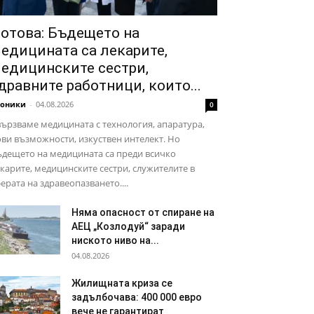
отова: Бъдещето на
едицината са лекарите,
едицинските сестри,
дравните работници, които...
роники
-
04.08.2026
0
ързваме медицината с технология, апаратура,
ви възможности, изкуствен интелект. Но
дещето на медицината са преди всичко
карите, медицинските сестри, служителите в
ерата на здравеопазването....
Няма опасност от спиране на
АЕЦ „Козлодуй“ заради
ниското ниво на...
04.08.2026
Жилищната криза се
задълбочава: 400 000 евро
вече не гарантират