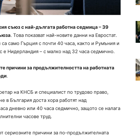
кия съюз с най-дългата работна седмица – 39
съюза
. Това показват най-новите данни на Евростат.
 са само Гърция с почти 40 часа, както и Румъния и
юс е Нидерландия – с малко над 32 часа седмично.
ите причини за продължителността на работната
оди
.
етар на КНСБ и специалист по трудово право,
че в България доста хора работят над
аса дневно или 40 часа седмично, защото се налага
ълнителни часове труд.
от сериозните причини за по-продължителната