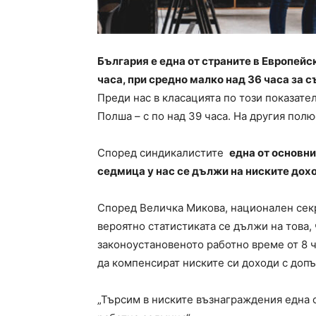
България е една от страните в Европейс
часа, при средно малко над 36 часа за 
Преди нас в класацията по този показател
Полша – с по над 39 часа. На другия пол
Според синдикалистите
една от основн
седмица у нас се дължи на ниските дох
Според Величка Микова, национален секр
вероятно статистиката се дължи на това, 
законоустановеното работно време от 8 ч
да компенсират ниските си доходи с доп
„Търсим в ниските възнаграждения една 