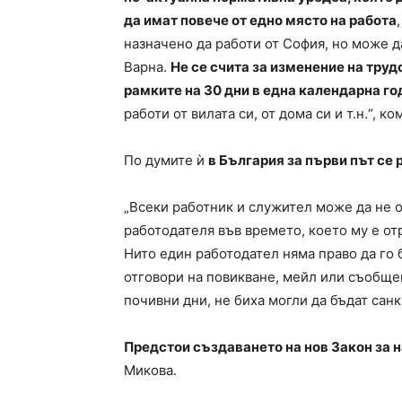
да имат повече от едно място на работа
назначено да работи от София, но може д
Варна.
Не се счита за изменение на труд
рамките на 30 дни в една календарна го
работи от вилата си, от дома си и т.н.“, к
По думите ѝ
в България за първи път се
„Всеки работник и служител може да не 
работодателя във времето, което му е о
Нито един работодател няма право да го 
отговори на повикване, мейл или съобще
почивни дни, не биха могли да бъдат сан
Предстои създаването на нов Закон за 
Микова.