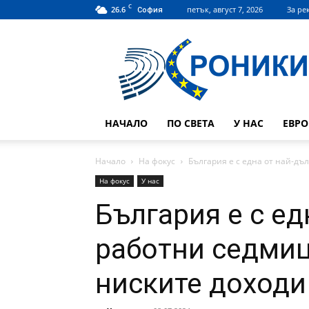
C
26.6
петък, август 7, 2026
За ре
София
Hroniki.bg
НАЧАЛО
ПО СВЕТА
У НАС
ЕВР
Начало
На фокус
България е с една от най-дъл
На фокус
У нас
България е с ед
работни седмиц
ниските доходи