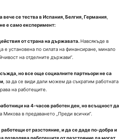
 вече се тества в Испания, Белгия, Германия
,
 не е само експеримент:
действия от страна на държавата.
Навсякъде в
а е установена по силата на финансиране, минало
йчивост на отделните държави“.
бсъжда, но все още социалните партньори не са
ри
, за да се види дали можем да съкратим работната
права на работещите.
аботници на 4-часов работен ден, но всъщност да
за Микова в предаването „Преди всички“.
 работещи от разстояние, и да се даде по-добра и
да позволява работещите от разстояние да могат