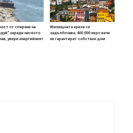
ост от спиране на
Жилищната криза се
одуй“ заради ниското
задълбочава: 400 000 евро вече
нав, увери енергийният
не гарантират собствен дом