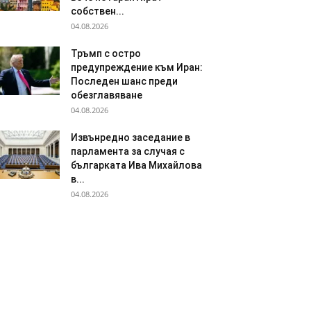
собствен...
04.08.2026
Тръмп с остро
предупреждение към Иран:
Последен шанс преди
обезглавяване
04.08.2026
Извънредно заседание в
парламента за случая с
българката Ива Михайлова
в...
04.08.2026