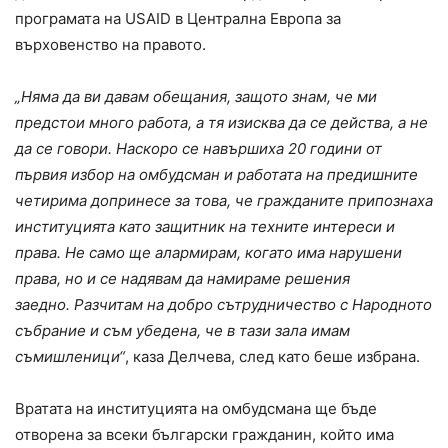
програмата на USAID в Централна Европа за
върховенство на правото.
„Няма да ви давам обещания, защото знам, че ми
предстои много работа, а тя изисква да се действа, а не
да се говори. Наскоро се навършиха 20 години от
първия избор на омбудсман и работата на предишните
четирима допринесе за това, че гражданите припознаха
институцията като защитник на техните интереси и
права. Не само ще алармирам, когато има нарушени
права, но и се надявам да намираме решения
заедно. Разчитам на добро сътрудничество с Народното
събрание и съм убедена, че в тази зала имам
съмишленици“
, каза Делчева, след като беше избрана.
Вратата на институцията на омбудсмана ще бъде
отворена за всеки български гражданин, който има