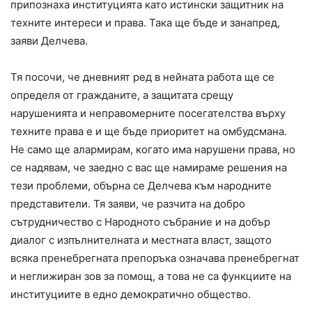
припознаха институцията като истински защитник на
техните интереси и права. Така ще бъде и занапред,
заяви Делчева.
Тя посочи, че дневният ред в нейната работа ще се
определя от гражданите, а защитата срещу
нарушенията и неправомерните посегателства върху
техните права е и ще бъде приоритет на омбудсмана.
Не само ще алармирам, когато има нарушени права, но
се надявам, че заедно с вас ще намираме решения на
тези проблеми, обърна се Делчева към народните
представители. Тя заяви, че разчита на добро
сътрудничество с Народното събрание и на добър
диалог с изпълнителната и местната власт, защото
всяка пренебрегната препоръка означава пренебрегнат
и неглижиран зов за помощ, а това не са функциите на
институциите в едно демократично общество.