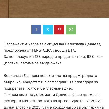
Парламентът избра за омбудсман Велислава Делчева,
предложена от ГЕРБ-СДС, съобщи БТА.
За нея гласуваха 123 народни представители, 92 бяха -
„против“, петима се въздържаха.
Велислава Делчева положи клетва пред Народното
събрание. Мандатът ѝ е пет години. Тя благодари за
подкрепата, която ѝ бе гласувана днес.
Припомняме, че до момента Делчева беше държавен
експерт в Министерството на правосъдието. От 2022 г.
до началото на 2025 г. тя е координатор за България на