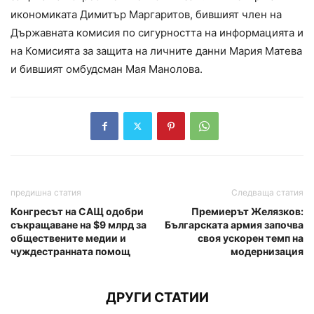
икономиката Димитър Маргаритов, бившият член на
Държавната комисия по сигурността на информацията и
на Комисията за защита на личните данни Мария Матева
и бившият омбудсман Мая Манолова.
предишна статия
Следваща статия
Конгресът на САЩ одобри
Премиерът Желязков:
съкращаване на $9 млрд за
Българската армия започва
обществените медии и
своя ускорен темп на
чуждестранната помощ
модернизация
ДРУГИ СТАТИИ