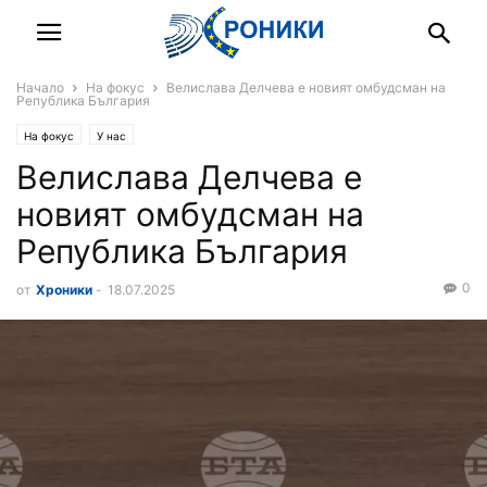
Начало
На фокус
Велислава Делчева е новият омбудсман на
Република България
На фокус
У нас
Велислава Делчева е
новият омбудсман на
Република България
0
от
Хроники
-
18.07.2025