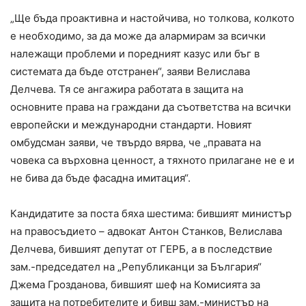
„Ще бъда проактивна и настойчива, но толкова, колкото
е необходимо, за да може да алармирам за всички
належащи проблеми и поредният казус или бъг в
системата да бъде отстранен“, заяви Велислава
Делчева. Тя се ангажира работата в защита на
основните права на граждани да съответства на всички
европейски и международни стандарти. Новият
омбудсман заяви, че твърдо вярва, че „правата на
човека са върховна ценност, а тяхното прилагане не е и
не бива да бъде фасадна имитация“.
Кандидатите за поста бяха шестима: бившият министър
на правосъдието – адвокат Антон Станков, Велислава
Делчева, бившият депутат от ГЕРБ, а в последствие
зам.-председател на „Републиканци за България“
Джема Грозданова, бившият шеф на Комисията за
защита на потребителите и бивш зам.-министър на