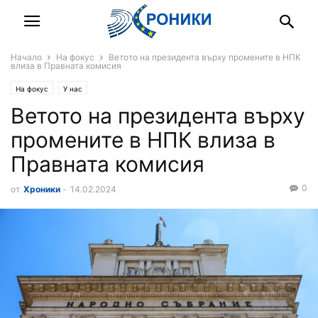
Начало
На фокус
Ветото на президента върху промените в НПК
влиза в Правната комисия
На фокус
У нас
Ветото на президента върху
промените в НПК влиза в
Правната комисия
0
от
Хроники
-
14.02.2024