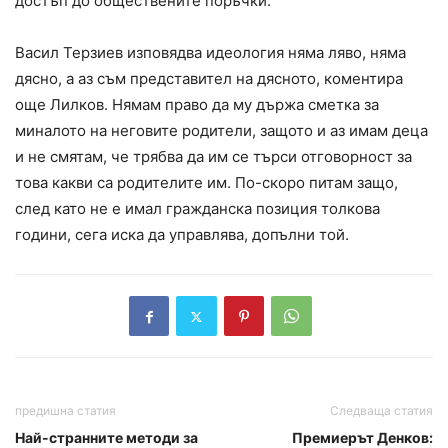
достъп до обществените поръчки.
Васил Терзиев изповядва идеология няма ляво, няма
дясно, а аз съм представител на дясното, коментира
още Лилков. Нямам право да му държа сметка за
миналото на неговите родители, защото и аз имам деца
и не смятам, че трябва да им се търси отговорност за
това какви са родителите им. По-скоро питам защо,
след като не е имал гражданска позиция толкова
години, сега иска да управлява, допълни той.
предишна статия
Следваща статия
Най-странните методи за
Премиерът Денков: