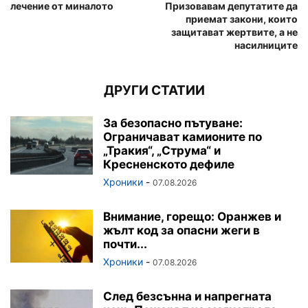
лечение от миналото
Призовавам депутатите да
приемат закони, които
защитават жертвите, а не
насилниците
ДРУГИ СТАТИИ
За безопасно пътуване:
Ограничават камионите по
„Тракия“, „Струма“ и
Кресненското дефиле
Хроники
-
07.08.2026
Внимание, горещо: Оранжев и
жълт код за опасни жеги в
почти...
Хроники
-
07.08.2026
След безсънна и напрегната