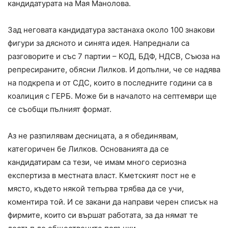
кандидатурата на Мая Манолова.
Зад неговата кандидатура застанаха около 100 знакови
фигури за дясното и синята идея. Напреднали са
разговорите и със 7 партии – КОД, БДФ, НДСВ, Съюза на
репресираните, обясни Лилков. И допълни, че се надява
на подкрепа и от СДС, които в последните години са в
коалиция с ГЕРБ. Може би в началото на септември ще
се съобщи пълният формат.
Аз не разпилявам десницата, а я обединявам,
категоричен бе Лилков. Основанията да се
кандидатирам са тези, че имам много сериозна
експертиза в местната власт. Кметският пост не е
място, където някой тепърва трябва да се учи,
коментира той. И се закани да направи черен списък на
фирмите, които си вършат работата, за да нямат те