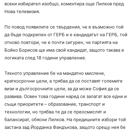
всеки избирател изобщо, коментира още Лилков пред
Нова телевизия.
По повод появилите се твърдения, че е възможно той
да бъде подкрепен от ГЕРБ и е кандидатът на ГЕРБ, той
отново повтори, че е почти сигурен, че партията на
Бойко Борисов ще има свой кандидат, защото такава е
логиката след 18 години управление.
Тяхното управление бе на мандатно мислене,
краткосрочни цели, а трябва да се поставят големите
визи и дългосрочните цели, за да може София да се
развива. Освен това години наред се залагат все едни и
същи приоритети – образование, транспорт и
технологии, но трябва те да се преосмислят и
балансират, обясни Лилков. На предишните избори той
застана зад Йорданка Фандъкова, защото срещу нея бе