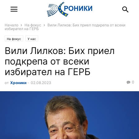
Начало
На фокус
Вили Лилков: Бих приел подкрепа от всеки
избирател на ГЕРБ
На фокус
У нас
Вили Лилков: Бих приел
подкрепа от всеки
избирател на ГЕРБ
0
от
Хроники
-
02.08.2023