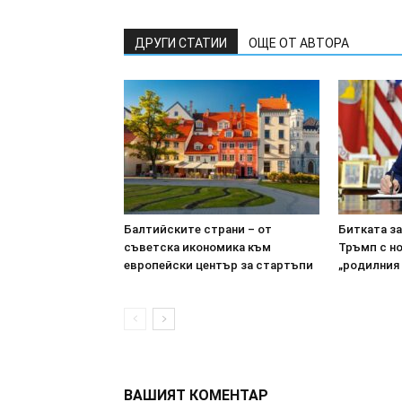
ДРУГИ СТАТИИ
ОЩЕ ОТ АВТОРА
Балтийските страни – от
Битката з
съветска икономика към
Тръмп с н
европейски център за стартъпи
„родилния
ВАШИЯТ КОМЕНТАР