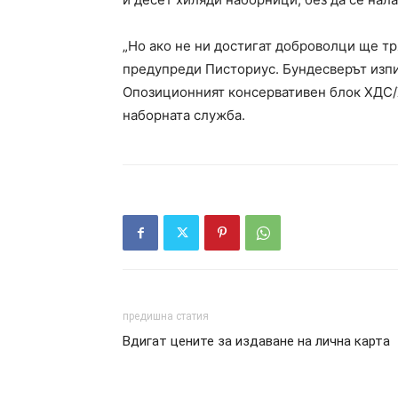
„Но ако не ни достигат доброволци ще т
предупреди Писториус. Бундесверът изпи
Опозиционният консервативен блок ХДС/
наборната служба.
предишна статия
Вдигат цените за издаване на лична карта