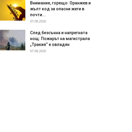
Внимание, горещо: Оранжев и
жълт код за опасни жеги в
почти...
07.08.2026
След безсънна и напрегната
нощ: Пожарът на магистрала
„Тракия“ е овладян
07.08.2026