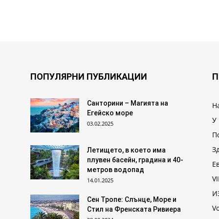
ПОПУЛЯРНИ ПУБЛИКАЦИИ
П
Санторини – Магията на
Н
Егейско море
У
03.02.2025
П
З
Летището, в което има
плувен басейн, градина и 40-
Е
метров водопад
VI
14.01.2025
И
Сен Тропе: Слънце, Море и
V
Стил на Френската Ривиера