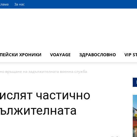
клама
За нас
ОПЕЙСКИ ХРОНИКИ
VOAYAGE
ЗДРАВОСЛОВНО
VIP S
чно връщане на задължителната военна служба
ислят частично
дължителната