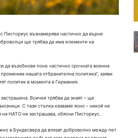
с Писториус възнамерява частично да върне
доброволци ще трябва да има елементи на
си да възобнови поне частично срочната военна
 променим нашата отбранителна политика“, заяви
ият политик в момента в Германия.
 застрашена. Всички трябва да знаят – ще
юзници. С тази стъпка казваме ясно – никой не
я на НАТО ни застрашава, обясни Писториус.
жно в Бундесвера да влязат доброволно между пет
ага младежите да бъдат задължавани да служат.