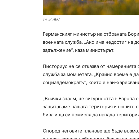
сн. БГНЕС
Германският министър на отбраната Бори
военната служба. „Ако има недостиг на 
задължение“, каза министърът.
Писториус не се отказва от намеренията 
служба за момчетата. „Крайно време е да
социалдемократът, който е най-харесван
„Всички знаем, че сигурността в Европа е
защитаваме нашата територия и нашите съ
бива и да си помисля да напада територи
Според неговите планове ще бъде възмо
и десет хиляди наборници, без да се нал