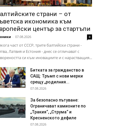
алтийските страни – от
ъветска икономика към
вропейски център за стартъпи
роники
-
07.08.2026
0
кога част от СССР, трите балтийски страни -
тва, Латвия и Естония - днес се отличават с
вореността си към иновациите и с нарастващия...
Битката за гражданство в
САЩ: Тръмп с нови мерки
срещу „родилния...
07.08.2026
За безопасно пътуване:
Ограничават камионите по
„Тракия“, „Струма“ и
Кресненското дефиле
07.08.2026