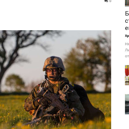
0
Б
с
е
Х
Ня
Ли
от