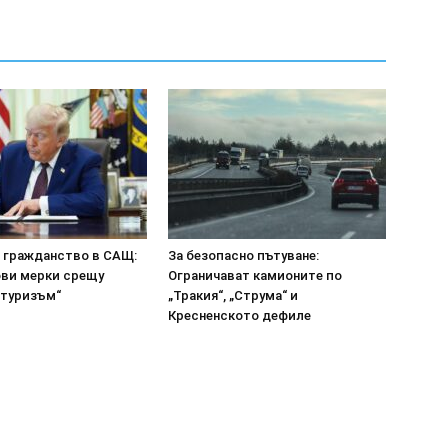
а гражданство в САЩ:
За безопасно пътуване:
ови мерки срещу
Ограничават камионите по
 туризъм“
„Тракия“, „Струма“ и
Кресненското дефиле