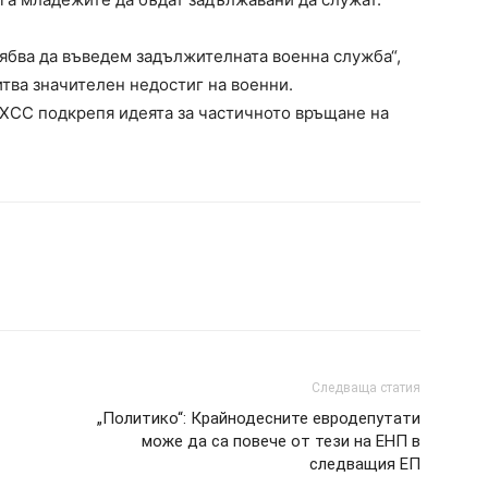
рябва да въведем задължителната военна служба“,
тва значителен недостиг на военни.
ХСС подкрепя идеята за частичното връщане на
Следваща статия
„Политико“: Крайнодесните евродепутати
може да са повече от тези на ЕНП в
следващия ЕП