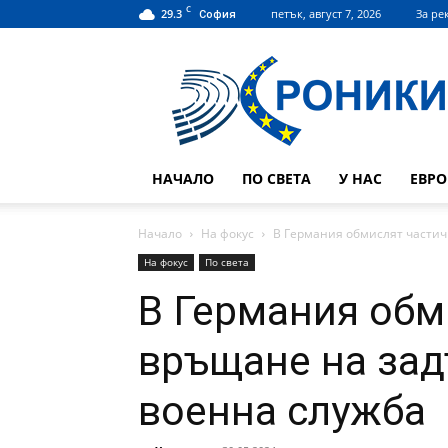
C
29.3
петък, август 7, 2026
За ре
София
Hroniki.bg
НАЧАЛО
ПО СВЕТА
У НАС
ЕВР
Начало
На фокус
В Германия обмислят части
На фокус
По света
В Германия обм
връщане на за
военна служба