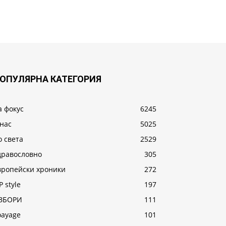
ОПУЛЯРНА КАТЕГОРИЯ
а фокус
6245
 нас
5025
о света
2529
дравословно
305
вропейски хроники
272
P style
197
ЗБОРИ
111
oayage
101