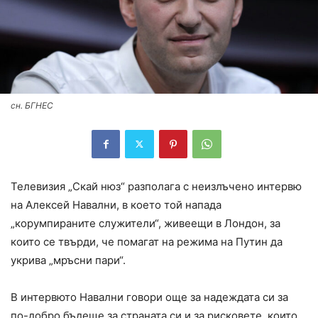
сн. БГНЕС
Телевизия „Скай нюз“ разполага с неизлъчено интервю
на Алексей Навални, в което той напада
„корумпираните служители“, живеещи в Лондон, за
които се твърди, че помагат на режима на Путин да
укрива „мръсни пари“.
В интервюто Навални говори още за надеждата си за
по-добро бъдеще за страната си и за рисковете, които