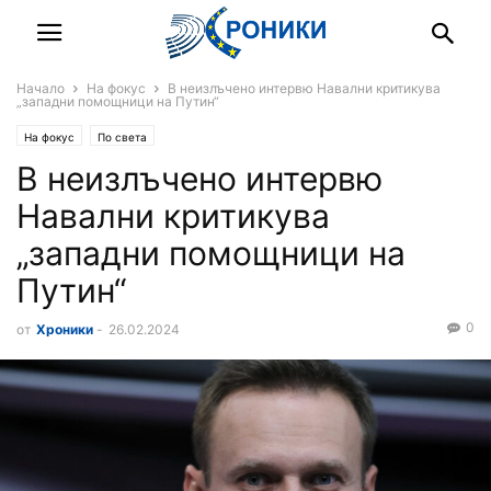
Начало
На фокус
В неизлъчено интервю Навални критикува
„западни помощници на Путин“
На фокус
По света
В неизлъчено интервю
Навални критикува
„западни помощници на
Путин“
0
от
Хроники
-
26.02.2024