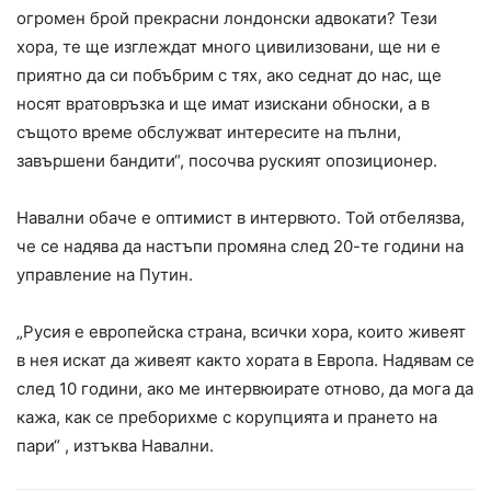
огромен брой прекрасни лондонски адвокати? Тези
хора, те ще изглеждат много цивилизовани, ще ни е
приятно да си побъбрим с тях, ако седнат до нас, ще
носят вратовръзка и ще имат изискани обноски, а в
същото време обслужват интересите на пълни,
завършени бандити“, посочва руският опозиционер.
Навални обаче е оптимист в интервюто. Той отбелязва,
че сe надява да настъпи промяна след 20-те години на
управление на Путин.
„Русия е европейска страна, всички хора, които живеят
в нея искат да живеят както хората в Европа. Надявам се
след 10 години, ако ме интервюирате отново, да мога да
кажа, как се преборихме с корупцията и прането на
пари“ , изтъква Навални.