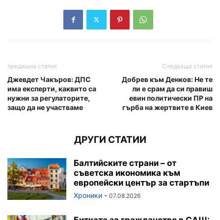
предишна статия
Следваща статия
Джевдет Чакъров: ДПС
Добрев към Денков: Не те
има експерти, каквито са
ли е срам да си правиш
нужни за регулаторите,
евин политически ПР на
защо да не участваме
гърба на жертвите в Киев
ДРУГИ СТАТИИ
Балтийските страни – от
съветска икономика към
европейски център за стартъпи
Хроники
-
07.08.2026
Битката за гражданство в САЩ: