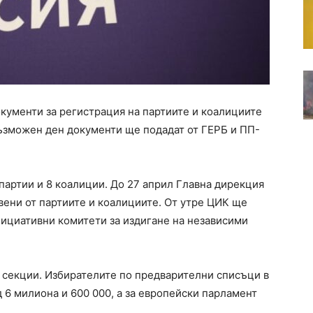
документи за регистрация на партиите и коалициите
 възможен ден документи ще подадат от ГЕРБ и ПП-
партии и 8 коалиции. До 27 април Главна дирекция
вени от партиите и коалициите. От утре ЦИК ще
нициативни комитети за издигане на независими
0 секции. Избирателите по предварителни списъци в
 6 милиона и 600 000, а за европейски парламент