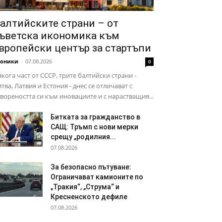
алтийските страни – от
ъветска икономика към
вропейски център за стартъпи
роники
-
07.08.2026
0
кога част от СССР, трите балтийски страни -
тва, Латвия и Естония - днес се отличават с
вореността си към иновациите и с нарастващия...
Битката за гражданство в
САЩ: Тръмп с нови мерки
срещу „родилния...
07.08.2026
За безопасно пътуване:
Ограничават камионите по
„Тракия“, „Струма“ и
Кресненското дефиле
07.08.2026