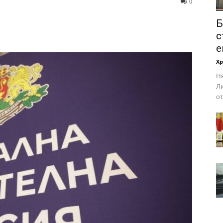
0
Б
с
е
Х
Ня
Ли
от