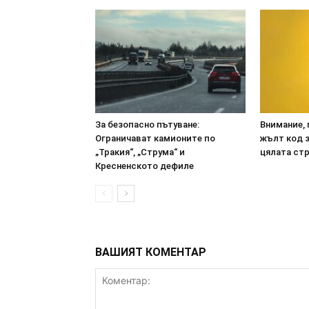
За безопасно пътуване:
Внимание, 
Ограничават камионите по
жълт код з
„Тракия“, „Струма“ и
цялата ст
Кресненското дефиле
ВАШИЯТ КОМЕНТАР