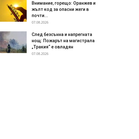
Внимание, горещо: Оранжев и
жълт код за опасни жеги в
почти...
07.08.2026
След безсънна и напрегната
нощ: Пожарът на магистрала
„Тракия“ е овладян
07.08.2026