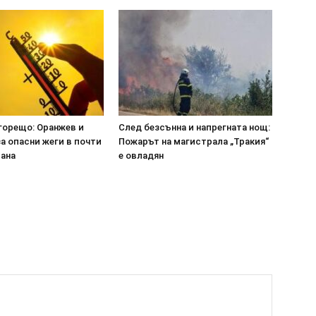
горещо: Оранжев и
След безсънна и напрегната нощ:
а опасни жеги в почти
Пожарът на магистрала „Тракия“
рана
е овладян