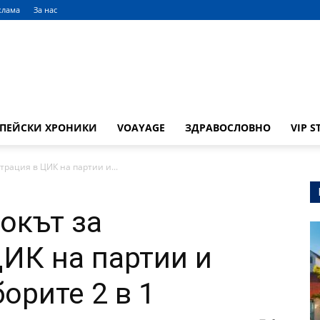
клама
За нас
ОПЕЙСКИ ХРОНИКИ
VOAYAGE
ЗДРАВОСЛОВНО
VIP S
страция в ЦИК на партии и...
рокът за
ЦИК на партии и
орите 2 в 1