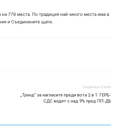
 на 776 места. По традиция най-много места има в
ния и Съединените щати.
Следваща статия
„Тренд“ за нагласите преди вота 2 в 1: ГЕРБ-
СДС водят с над 9% пред ПП-ДБ