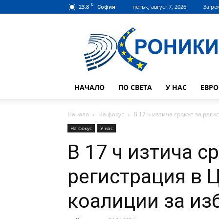
C
23.8
петък, август 7, 2026
За ре
София
Hroniki.bg
НАЧАЛО
ПО СВЕТА
У НАС
ЕВР
Начало
На фокус
В 17 ч изтича срокът за реги
На фокус
У нас
В 17 ч изтича с
регистрация в 
коалиции за изб