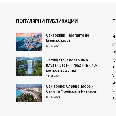
ПОПУЛЯРНИ ПУБЛИКАЦИИ
П
Санторини – Магията на
Н
Егейско море
У
03.02.2025
П
З
Летището, в което има
плувен басейн, градина и 40-
Е
метров водопад
VI
14.01.2025
И
Сен Тропе: Слънце, Море и
V
Стил на Френската Ривиера
08.02.2024
Б