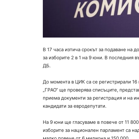
В 17 часа изтича срокът за подаване на 
за изборите 2 в 1 на 9 юни. В последния
ДБ.
До момента в ЦИК са се регистрирали 16 
„ГРАО“ ще проверява списъците, предста
приема документи за регистрация и на и
кандидати за евродепутати.
На 9 юни ще гласуваме в повече от 11 80
изборите за национален парламент са над
малко повече от 6 милиона и 150 000.