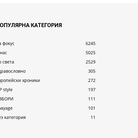
ОПУЛЯРНА КАТЕГОРИЯ
а фокус
6245
 нас
5025
о света
2529
дравословно
305
вропейски хроники
272
P style
197
ЗБОРИ
111
oayage
101
ез категория
11