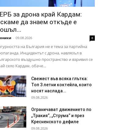
ЕРБ за дрона край Кардам:
скаме да знаем откъде е
ошъл...
роники
-
09.08.2026
0
гурността на България не е тема за партийна
опаганда. Инцидентът с дрона, навлязъл в
лгарското въздушно пространство и взривил се
ай село Кардам, обаче...
Свежест във всяка глътка:
Топ 3 летни коктейла, които
носят наслада...
09.08.2026
Ограничават движението по
„Тракия“, „Струма“ и през
Кресненското дефиле
09.08.2026