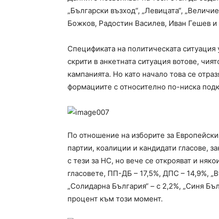
„Български възход“, „Левицата“, „Величи
Божков, Радостин Василев, Иван Гешев и 
Спецификата на политическата ситуация у
скрити в анкетната ситуация вотове, чият
кампанията. Но като начало това се отраз
формациите с относително по-ниска п
По отношение на изборите за Европейски
партии, коалиции и кандидати гласове, з
с тези за НС, но вече се открояват и няк
гласовете, ПП-ДБ – 17,5%, ДПС – 14,9%, „
„Солидарна България“ – с 2,2%, „Синя Бъл
процент към този момент.