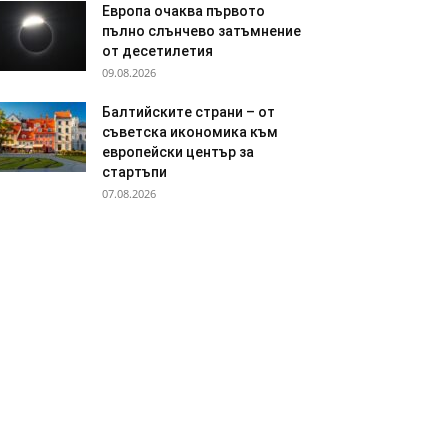
Европа очаква първото
пълно слънчево затъмнение
от десетилетия
09.08.2026
Балтийските страни – от
съветска икономика към
европейски център за
стартъпи
07.08.2026