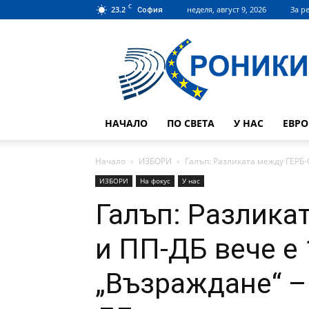
C
23.2
неделя, август 9, 2026
За р
София
Hroniki.bg
НАЧАЛО
ПО СВЕТА
У НАС
ЕВР
Начало
ИЗБОРИ
Галъп: Разликата между ГЕРБ-
ИЗБОРИ
На фокус
У нас
Галъп: Разлика
и ПП-ДБ вече е
„Възраждане“ –