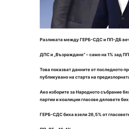
Разликата между ГЕРБ-СДС и ПП-ДБ веч
ДПС и „Възраждане“ – само на 1% зад П
Това показват данните от последното п
публикувано на старта на предизлорната
Ако изборите за Народното събрание бях
партии и коалиции гласове дяловете бих
ГЕРБ-СДС биха взели 26,5% от гласовет