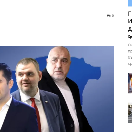
Г
0
И
д
Х
Си
пр
бъ
кр