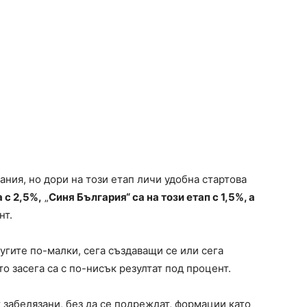
ания, но дори на този етап личи удобна стартова
 с 2,5%,
„
Синя България“ са на този етап с 1,5%, а
нт.
угите по-малки, сега създаващи се или сега
о засега са с по-нисък резултат под процент.
т забелязани, без да се подреждат, формации като