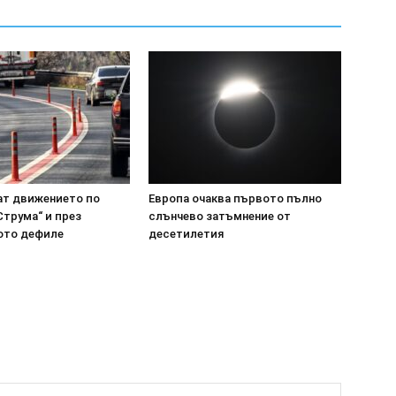
ат движението по
Европа очаква първото пълно
„Струма“ и през
слънчево затъмнение от
ото дефиле
десетилетия