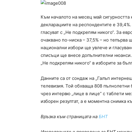
Към началото на месец май сигурността 
декларациите на респондентите е 39,4%.
гласуват с „Не подкрепям никого“. За ев
очаквано по-ниска – 37,5% – но тепърва 
национални избори ще увлече и гласуване
списъци ще внесе допълнителни нюанси. 
„Не подкрепям никого“ в изборите за бъл
Данните са от сондаж на „Галъп интерне
телевизия. Той обхваща 808 пълнолетни 
чрез интервю „лице в лице“ с таблети ме
изборен резултат, а е моментна снимка 
Връзка към страницата на
БНТ
Изследването е проведено за БНТ между