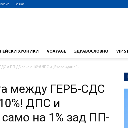
еклама
За нас
ОПЕЙСКИ ХРОНИКИ
VOAYAGE
ЗДРАВОСЛОВНО
VIP S
СДС и ПП-ДБ вече е 10%! ДПС и „Възраждане“...
та между ГЕРБ-СДС
 10%! ДПС и
 само на 1% зад ПП-