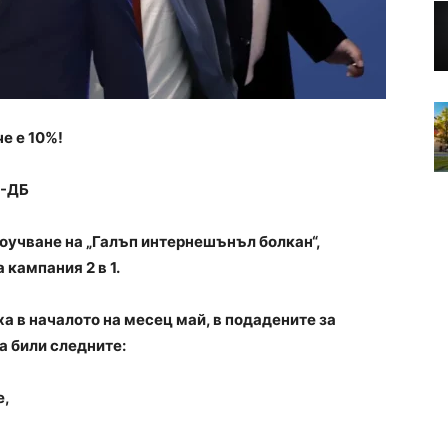
е е 10%!
П-ДБ
роучване на „Галъп интернешънъл болкан“,
 кампания 2 в 1.
а в началото на месец май, в подадените за
а били следните:
е,