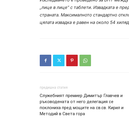
„лице в лице“ с таблети. Извадката е пр
страната. Максималното стандартно откл
цялата извадка е равен на около 54 хиля
предишна статия
Служебният премиер Димитър Главчев и
ръководената от него делегация се
поклониха пред мощите на св.св. Кирил и
Методий в Света гора