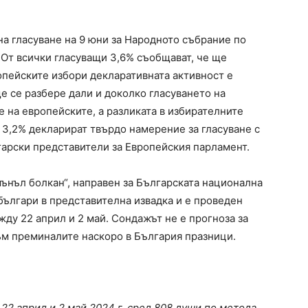
на гласуване на 9 юни за Народното събрание по
 От всички гласуващи 3,6% съобщават, че ще
ропейските избори декларативната активност е
ще се разбере дали и доколко гласуването на
 на европейските, а разликата в избирателните
3,2% декларират твърдо намерение за гласуване с
гарски представители за Европейския парламент.
шънъл болкан“, направен за Българската национална
българи в представителна извадка и е проведен
жду 22 април и 2 май. Сондажът не е прогноза за
към преминалите наскоро в България празници.
 22 април
и 2 май
2024 г. сред 808
души по метода