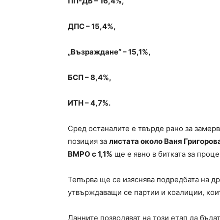
ПП-ДБ – 16,4%,
ДПС – 15,4%,
„Възраждане“ – 15,1%,
БСП – 8,4%,
ИТН – 4,7%.
Сред останалите е твърде рано за замерв
позиция за
листата около Ваня Григорова
ВМРО с 1,1%
ще е явно в битката за проце
Тепърва ще се изяснява подредбата на др
утвърждаващи се партии и коалиции, коит
Данните позволяват на този етап да бъда