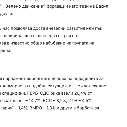
е“, „Зелено движение“, формации като тези на Васил
други.
 нас позволява доста внезапни развития или пък
о величина ще се знае едва в края на
ява в известно общо набъбване на групата на
одкрепа.
я парламент вероятните дялове на подадените за
акономерно за подобна ситуация, изглеждат сходно
ои специфики. ГЕРБ-СДС биха взели 26,4% от
Възраждане“ – 14,7%, БСП – 8,2%, ИТН – 4,5%,
гария“ – 1,4%, ВМРО – 1,3% и други в борбата за