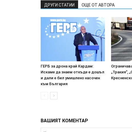
ДРУГИ СТАТИИ
ОЩЕ ОТ АВТОРА
ГЕРБ за дрона край Кардам:
Ограничав
Искаме да знаем откъде е дошъл
„Тракия“, 
и дали е бил умишлено насочен
Кресненск
към България
ВАШИЯТ КОМЕНТАР