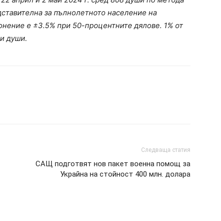
едставителна за пълнолетното население на
онение е ±3.5% при 50-процентните дялове. 1% от
ди души.
Следваща статия
САЩ подготвят нов пакет военна помощ за
Украйна на стойност 400 млн. долара