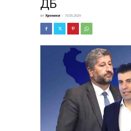
ДБ
от
Хроники
-
10.05.2024