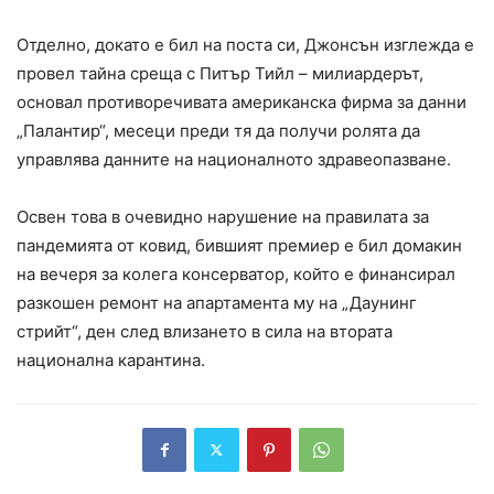
Отделно, докато е бил на поста си, Джонсън изглежда е
провел тайна среща с Питър Тийл – милиардерът,
основал противоречивата американска фирма за данни
„Палантир“, месеци преди тя да получи ролята да
управлява данните на националното здравеопазване.
Освен това в очевидно нарушение на правилата за
пандемията от ковид, бившият премиер е бил домакин
на вечеря за колега консерватор, който е финансирал
разкошен ремонт на апартамента му на „Даунинг
стрийт“, ден след влизането в сила на втората
национална карантина.