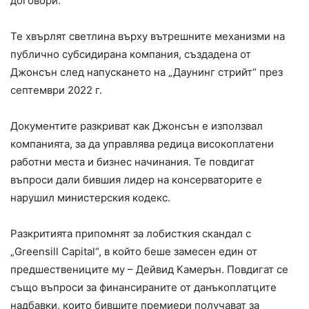
договори.
Те хвърлят светлина върху вътрешните механизми на
публично субсидирана компания, създадена от
Джонсън след напускането на „Даунинг стрийт“ през
септември 2022 г.
Документите разкриват как Джонсън е използвал
компанията, за да управлява редица високоплатени
работни места и бизнес начинания. Те повдигат
въпроси дали бившия лидер на консерваторите е
нарушил министерския кодекс.
Разкритията припомнят за лобисткия скандал с
„Greensill Capital“, в който беше замесен един от
предшествениците му – Дейвид Камерън. Повдигат се
също въпроси за финансираните от данъкоплатците
надбавки, които бившите премиери получават за