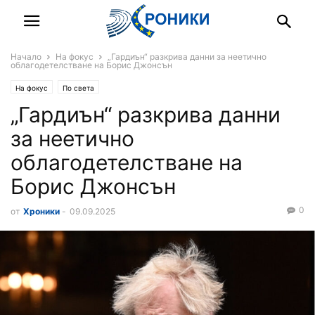
Начало
На фокус
„Гардиън“ разкрива данни за неетично
облагодетелстване на Борис Джонсън
На фокус
По света
„Гардиън“ разкрива данни
за неетично
облагодетелстване на
Борис Джонсън
0
от
Хроники
-
09.09.2025