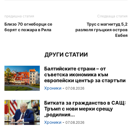
предишна статия
Следваща статия
Близо 70 огнеборци се
Трус с магнитуд 5,2
борят с пожара в Рила
разлюля гръцкия остров
Евбея
ДРУГИ СТАТИИ
Балтийските страни – от
съветска икономика към
европейски център за стартъпи
Хроники
-
07.08.2026
Битката за гражданство в САЩ:
Тръмп с нови мерки срещу
„родилния...
Хроники
-
07.08.2026