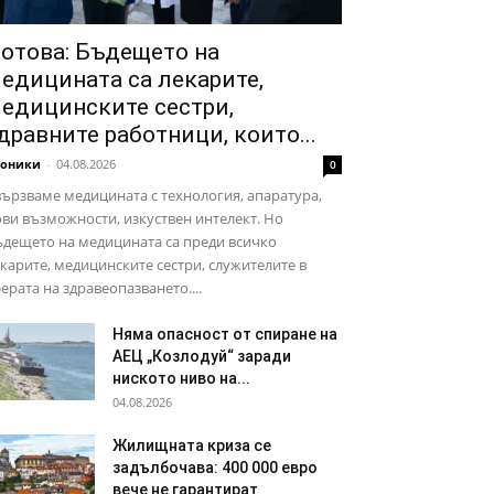
отова: Бъдещето на
едицината са лекарите,
едицинските сестри,
дравните работници, които...
роники
-
04.08.2026
0
ързваме медицината с технология, апаратура,
ви възможности, изкуствен интелект. Но
дещето на медицината са преди всичко
карите, медицинските сестри, служителите в
ерата на здравеопазването....
Няма опасност от спиране на
АЕЦ „Козлодуй“ заради
ниското ниво на...
04.08.2026
Жилищната криза се
задълбочава: 400 000 евро
вече не гарантират