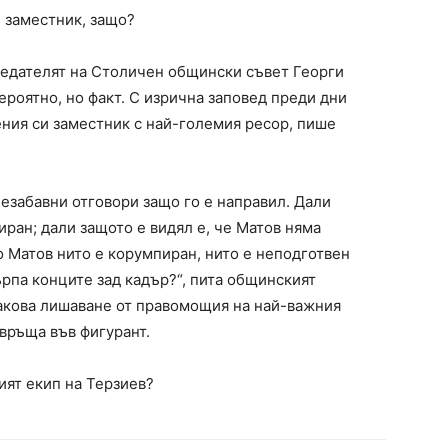
 заместник, защо?
седателят на Столичен общински съвет Георги
ероятно, но факт. С изрична заповед преди дни
ения си заместник с най-големия ресор, пише
езабавни отговори защо го е направил. Дали
ран; дали защото е видял е, че Матов няма
о Матов нито е корумпиран, нито е неподготвен
ърпа конците зад кадър?“, пита общинският
акова лишаване от правомощия на най-важния
връща във фигурант.
ият екип на Терзиев?