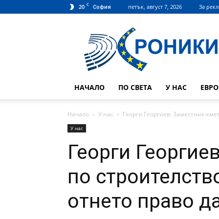
C
20
петък, август 7, 2026
За рек
София
Hroniki.bg
НАЧАЛО
ПО СВЕТА
У НАС
ЕВР
Начало
У нас
Георги Георгиев: Заместник-кмет
У нас
Георги Георгие
по строителство
отнето право д