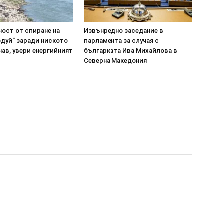
ост от спиране на
Извънредно заседание в
одуй“ заради ниското
парламента за случая с
нав, увери енергийният
българката Ива Михайлова в
Северна Македония