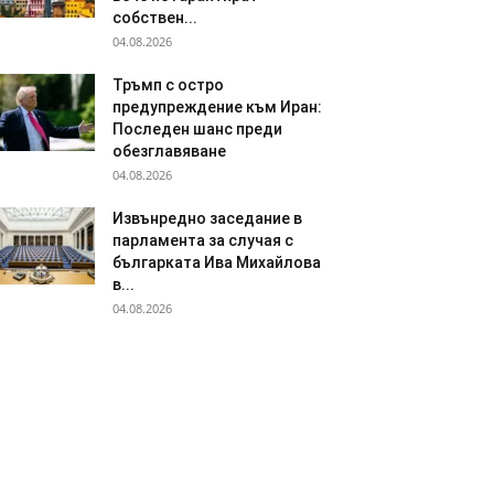
собствен...
04.08.2026
Тръмп с остро
предупреждение към Иран:
Последен шанс преди
обезглавяване
04.08.2026
Извънредно заседание в
парламента за случая с
българката Ива Михайлова
в...
04.08.2026