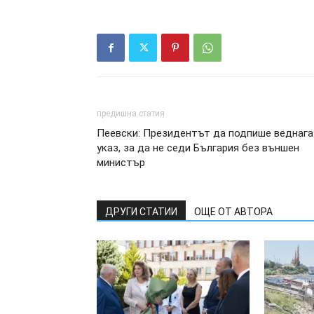
предишна статия
Пеевски: Президентът да подпише веднага
указ, за да не седи България без външен
министър
ДРУГИ СТАТИИ
ОЩЕ ОТ АВТОРА