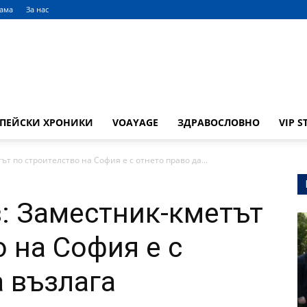
лама
За нас
ОПЕЙСКИ ХРОНИКИ
VOAYAGE
ЗДРАВОСЛОВНО
VIP S
ът по строителство на София е с отнето право да...
в: Заместник-кметът
 на София е с
а възлага