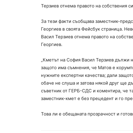
Терзиев отнема правото на собствения си
За тези факти съобщава заместник-пред
Георгиев в своята Фейсбук страница. Нев
Васил Терзиев отнема правото на собств
Георгиев.
„Кметът на София Васил Терзиев дължи н
защото има съмнения, че Матов е корумпи
нужните експертни качества; дали защот
обаче не слуша и затова някой друг ще д
съветник от ГЕРБ-СДС и коментира, че т
заместник-кмет е без прецедент и го пре
Това ли е обещаната прозрачност и готов