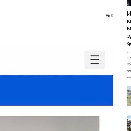
Й
0
м
м
з
Х
Св
но
бъ
ле
сф