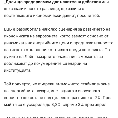
„
Дали ще предприемем допълнителни действия
или
ще запазим новото равнище, ще зависи от
постъпващите икономически данни“, посочи той.
ЕЦБ е разработила няколко сценария за развитието на
икономиката на еврозоната, които зависят основно от
динамиката на енергийните цени и продължителността
на тяхното отклонение от нивата преди конфликта. По
думите на Лейн пазарните очаквания в момента се
доближават до по-умерените сценарии на
институцията.
Той подчерта, че въпреки възможното стабилизиране
на енергийните пазари, инфлацията в еврозоната
вероятно ще остане над целевото равнище от 2%. През
май тя се е ускорила до 3,2%, спрямо 3% през април.