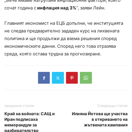
„Вече имаме натрупани инфлационни фактори, които
сочат година с
инфлация над 3%
“, заяви Лейн.
Главният икономист на ЕЦБ допълни, че институцията
не следва предварително зададен курс на лихвената
политика и ще продължи да взема решения според
икономическите данни. Според него това отразява
среда, която остава трудна за прогнозиране.
предишна статия
Следваща статия
Край на войната: САЩ и
Илияна Йотова ще участва
Иран подписаха
в откриването на
меморандум за
жътвената кампания
разбирателство