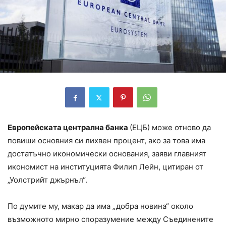
Европейската централна банка
(ЕЦБ) може отново да
повиши основния си лихвен процент, ако за това има
достатъчно икономически основания, заяви главният
икономист на институцията Филип Лейн, цитиран от
„Уолстрийт джърнъл“.
По думите му, макар да има „добра новина“ около
възможното мирно споразумение между Съединените