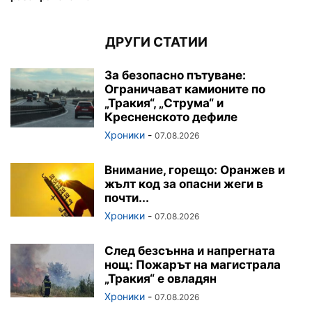
ДРУГИ СТАТИИ
За безопасно пътуване:
Ограничават камионите по
„Тракия“, „Струма“ и
Кресненското дефиле
Хроники
-
07.08.2026
Внимание, горещо: Оранжев и
жълт код за опасни жеги в
почти...
Хроники
-
07.08.2026
След безсънна и напрегната
нощ: Пожарът на магистрала
„Тракия“ е овладян
Хроники
-
07.08.2026