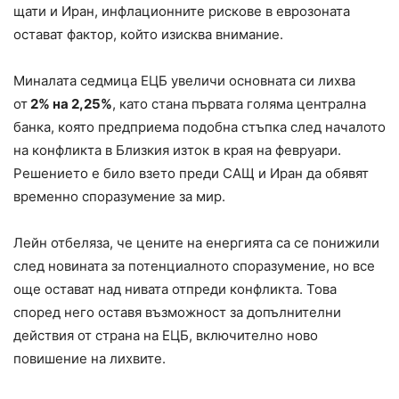
щати и Иран, инфлационните рискове в еврозоната
остават фактор, който изисква внимание.
Миналата седмица ЕЦБ увеличи основната си лихва
от
2% на 2,25%
, като стана първата голяма централна
банка, която предприема подобна стъпка след началото
на конфликта в Близкия изток в края на февруари.
Решението е било взето преди САЩ и Иран да обявят
временно споразумение за мир.
Лейн отбеляза, че цените на енергията са се понижили
след новината за потенциалното споразумение, но все
още остават над нивата отпреди конфликта. Това
според него оставя възможност за допълнителни
действия от страна на ЕЦБ, включително ново
повишение на лихвите.