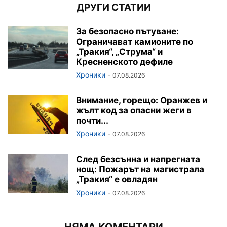
ДРУГИ СТАТИИ
За безопасно пътуване:
Ограничават камионите по
„Тракия“, „Струма“ и
Кресненското дефиле
Хроники
-
07.08.2026
Внимание, горещо: Оранжев и
жълт код за опасни жеги в
почти...
Хроники
-
07.08.2026
След безсънна и напрегната
нощ: Пожарът на магистрала
„Тракия“ е овладян
Хроники
-
07.08.2026
НЯМА КОМЕНТАРИ