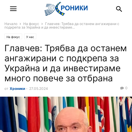
Начало
На фокус
Главчев: Трябва да останем ангажирани с
подкрепа за Украйна и да инвестираме...
На фокус
У нас
Главчев: Трябва да останем
ангажирани с подкрепа за
Украйна и да инвестираме
много повече за отбрана
0
от
Хроники
-
27.05.2024