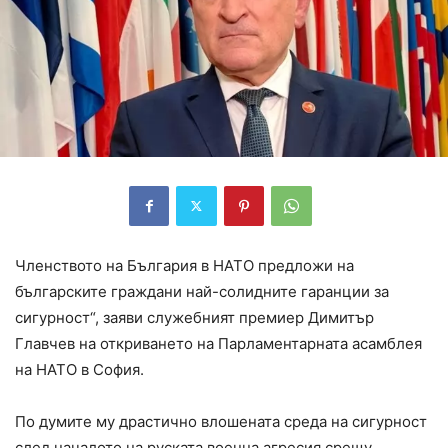
Членството на България в НАТО предложи на
българските граждани най-солидните гаранции за
сигурност“, заяви служебният премиер Димитър
Главчев на откриването на Парламентарната асамблея
на НАТО в София.
По думите му драстично влошената среда на сигурност
след началото на руската военна агресия срещу