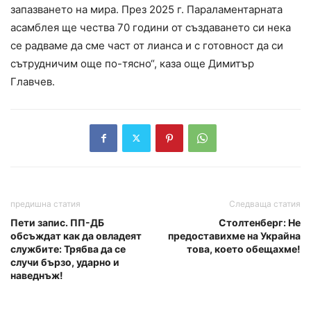
запазването на мира. През 2025 г. Параламентарната
асамблея ще чества 70 години от създаването си нека
се радваме да сме част от лианса и с готовност да си
сътрудничим още по-тясно“, каза още Димитър
Главчев.
предишна статия
Следваща статия
Пети запис. ПП-ДБ
Столтенберг: Не
обсъждат как да овладеят
предоставихме на Украйна
службите: Трябва да се
това, което обещахме!
случи бързо, ударно и
наведнъж!