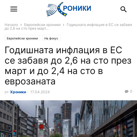
Начало
Европейски хроники
Годишната инфлация в ЕС се забавя
до 2,6 на сто през март...
Европейски хроники
На фокус
Годишната инфлация в ЕС
се забавя до 2,6 на сто през
март и до 2,4 на сто в
еврозаната
0
от
Хроники
-
17.04.2024