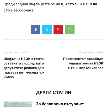
Преди година инфлацията бе на
8,3 сто в ЕС
и
6,9 на
сто
в еврозоната.
предишна статия
Следваща статия
Шефът на НЗОК оттегли
Парламентът освободи
оставката си, след като
управителя на НЗОК
депутатите решиха да я
Станимир Михайлов
гласуват пет месеца по-
късно
ДРУГИ СТАТИИ
За безопасно пътуване: