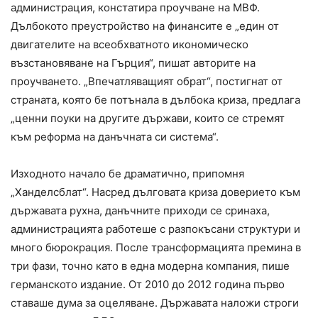
администрация, констатира проучване на МВФ.
Дълбокото преустройство на финансите е „един от
двигателите на всеобхватното икономическо
възстановяване на Гърция“, пишат авторите на
проучването. „Впечатляващият обрат“, постигнат от
страната, която бе потънала в дълбока криза, предлага
„ценни поуки на другите държави, които се стремят
към реформа на данъчната си система“.
Изходното начало бе драматично, припомня
„Ханделсблат“. Насред дълговата криза доверието към
държавата рухна, данъчните приходи се сринаха,
администрацията работеше с разпокъсани структури и
много бюрокрация. После трансформацията премина в
три фази, точно като в една модерна компания, пише
германското издание. От 2010 до 2012 година първо
ставаше дума за оцеляване. Държавата наложи строги