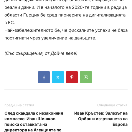
реални данни. И в началото на 2020-те години в редица
области Гърция бе сред пионерите на дигитализацията
в ЕС.
Най-забележителното бе, че фискалните успехи не бяха
постигнати чрез увеличение на данъците.
(Със съкращения, от Дойче веле)
предишна статия
Следваща статия
След скандала с незаконния
Иван Кръстев: Залезът на
комплекс: Иван Шишков
Орбан и изгряването на
поиска оставката на
Европа
директора на Агенцията по