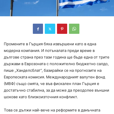
Промените в Гърция бяха извършени като в една
модерна компания. И потъналата преди време в
дългове страна през тази година ще бъде една от трите
държави в Еврозоната с положително бюджетно салдо,
пише „Ханделсблат“, базирайки се на прогнозите на
Европеската комисия. Международният валутен фонд
(МВФ) също смята, че във фискален план Гърция е
достатъчно стабилна, за да може да преодолее външни
шокове като близкоизточния конфликт.
Това се дължи най-вече на реформите в данъчната