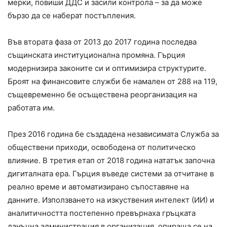
мерки, повиши ДДС и засили контрола – за да може
бързо да се наберат постъпления.
Във втората фаза от 2013 до 2017 година последва
същинската институционална промяна. Гърция
модернизира законите си и оптимизира структурите.
Броят на финансовите служби бе намален от 288 на 119,
същевременно бе осъществена реорганизация на
работата им.
През 2016 година бе създадена независимата Служба за
обществени приходи, освободена от политическо
влияние. В третия етап от 2018 година нататък започна
дигиталната ера. Гърция въведе системи за отчитане в
реално време и автоматизирано съпоставяне на
данните. Използването на изкуствения интелект (ИИ) и
аналитичността постепенно превърнаха гръцката
данъчна администрация в организация, опираща се на