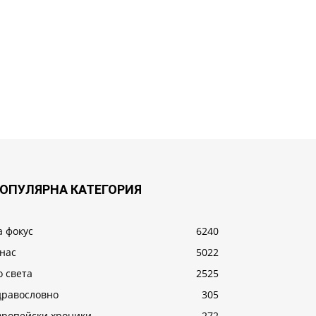
ОПУЛЯРНА КАТЕГОРИЯ
а фокус
6240
 нас
5022
о света
2525
дравословно
305
вропейски хроники
272