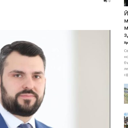
0
Й
м
м
з
Х
Св
но
бъ
ле
сф