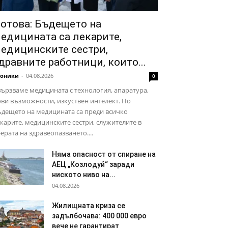
отова: Бъдещето на
едицината са лекарите,
едицинските сестри,
дравните работници, които...
роники
-
04.08.2026
0
ързваме медицината с технология, апаратура,
ви възможности, изкуствен интелект. Но
дещето на медицината са преди всичко
карите, медицинските сестри, служителите в
ерата на здравеопазването....
Няма опасност от спиране на
АЕЦ „Козлодуй“ заради
ниското ниво на...
04.08.2026
Жилищната криза се
задълбочава: 400 000 евро
вече не гарантират