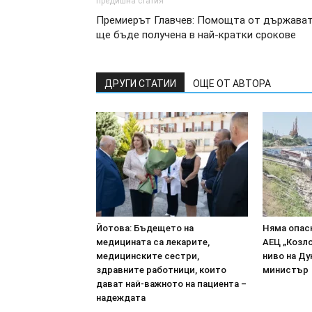
предишна статия
Премиерът Главчев: Помощта от държава
ще бъде получена в най-кратки срокове
ДРУГИ СТАТИИ
ОЩЕ ОТ АВТОРА
Йотова: Бъдещето на
Няма опасн
медицината са лекарите,
АЕЦ „Козл
медицинските сестри,
ниво на Ду
здравните работници, които
министър
дават най-важното на пациента –
надеждата