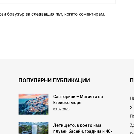
ози браузър за следващия път, когато коментирам.
ПОПУЛЯРНИ ПУБЛИКАЦИИ
П
Санторини – Магията на
Н
Егейско море
У
03.02.2025
П
З
Летището, в което има
плувен басейн, градина и 40-
Е