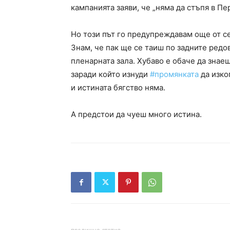
кампанията заяви, че „няма да стъпя в Пе
Но този път го предупреждавам още от се
Знам, че пак ще се таиш по задните редо
пленарната зала. Хубаво е обаче да знае
заради който изнуди
#промянката
да изко
и истината бягство няма.
А предстои да чуеш много истина.