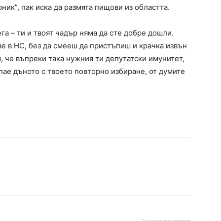
рник”, пак иска да размята пищови из областта.
га – ти и твоят чадър няма да сте добре дошли.
ве в НС, без да смееш да пристъпиш и крачка извън
ш, че въпреки така нужния ти депутатски имунитет,
пае дъното с твоето повторно избиране, от думите