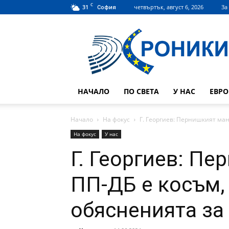
C
31
четвъртък, август 6, 2026
За
София
Hroniki.bg
НАЧАЛО
ПО СВЕТА
У НАС
ЕВР
Начало
На фокус
Г. Георгиев: Пернишкият манд
На фокус
У нас
Г. Георгиев: П
ПП-ДБ е косъм,
обясненията за 