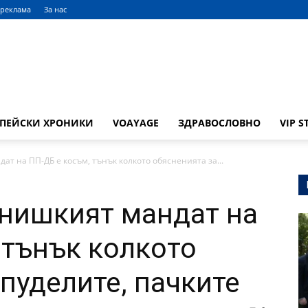
 реклама
За нас
ОПЕЙСКИ ХРОНИКИ
VOAYAGE
ЗДРАВОСЛОВНО
VIP S
ат на ПП-ДБ е косъм, тънък колкото обясненията за...
ернишкият мандат на
 тънък колкото
пуделите, пачките