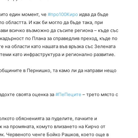
нито един момент, че
#про100Киро
идва да бъде
о областта. И как би могло да бъде така, при
ави всичко възможно да съсипе региона – къде със
кадърност по Плана за справедлив преход, къде по
те на области като
нашата във връзка със Зелената
 теми като инфраструктура и регионално развитие.
 общините в Пернишко, та камо ли да направи нещо
дадохте своята оценка за
#ПеПеците
– трето място с
олкото обясненията за пуделите, пачките и
 на промяната, комуто влизането на Кирчо от
ик. Червеното ченге Бойко Рашков, което още в