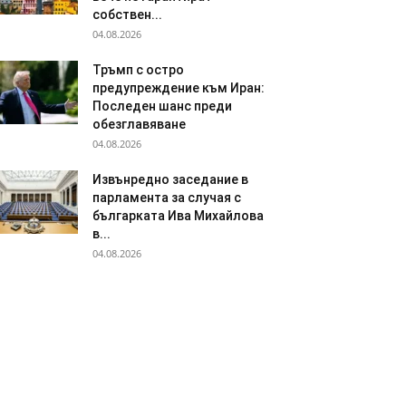
собствен...
04.08.2026
Тръмп с остро
предупреждение към Иран:
Последен шанс преди
обезглавяване
04.08.2026
Извънредно заседание в
парламента за случая с
българката Ива Михайлова
в...
04.08.2026