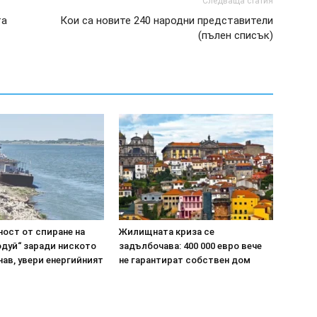
Следваща статия
та
Кои са новите 240 народни представители
(пълен списък)
ост от спиране на
Жилищната криза се
одуй“ заради ниското
задълбочава: 400 000 евро вече
нав, увери енергийният
не гарантират собствен дом