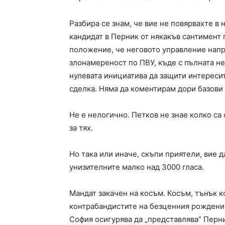
Разбира се знам, че вие не повярвахте в 
кандидат в Перник от някакъв сантимент п
положение, че неговото управление напр
злонамереност по ПВУ, къде с пълната не
нулевата инициатива да защити интереси
сделка. Няма да коментирам дори базови
Не е нелогично. Петков не знае колко са
за тях.
Но така или иначе, скъпи приятели, вие 
унизителните малко над 3000 гласа.
Мандат закачен на косъм. Косъм, тънък к
контрабандистите на безценния рожденик
София осигурява да „представлява” Перн