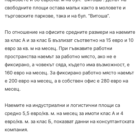
свободните площи остава малък както в моловете и
търговските паркове, така и на бул. “Витошa”.
По отношение на офисите средните размери на наемите
за клас А и за клас Б възлизат съответно на 15 евро и 10
евро за кв. м на месец. При гъвкавите работни
пространства наемът за работно място, ако не е
фиксирано, а човекът сяда, където има възможност, е
160 евро на месец. За фиксирано работно място наемът
е 200 евро на месец, а в собствен офис е 280 евро на
месец.
Наемите на индустриални и логистични площи са
средно 5,5 евро/кв. м. на месец за имоти клас А и 4
евро/кв. м. за клас Б, показват данни на консултантската
компания.