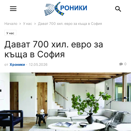
Начало
У нас
Дават 700 хил. евро за къща в София
У нас
Дават 700 хил. евро за
къща в София
0
от
Хроники
-
12.05.2026