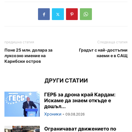
предишна статия
Следваща статия
Поне 25 млн. долара за
Градът с най-достъпни
луксозно имение на
наеми е в САЩ
Карибски остров
ДРУГИ СТАТИИ
ГЕРБ за дрона край Кардам:
Искаме да знаем откъде е
дошъл...
Хроники
-
09.08.2026
Ограничават движението по