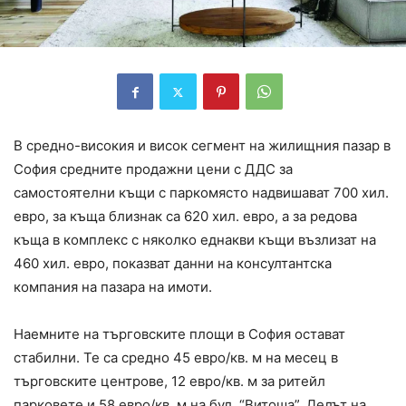
В средно-високия и висок сегмент на жилищния пазар в
София средните продажни цени с ДДС за
самостоятелни къщи с паркомясто надвишават 700 хил.
евро, за къща близнак са 620 хил. евро, а за редова
къща в комплекс с няколко еднакви къщи възлизат на
460 хил. евро, показват данни на консултантска
компания на пазара на имоти.
Наемните на търговските площи в София остават
стабилни. Те са средно 45 евро/кв. м на месец в
търговските центрове, 12 евро/кв. м за ритейл
парковете и 58 евро/кв. м на бул. “Витоша”. Делът на