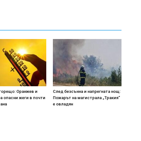
горещо: Оранжев и
След безсънна и напрегната нощ:
а опасни жеги в почти
Пожарът на магистрала „Тракия“
рана
е овладян