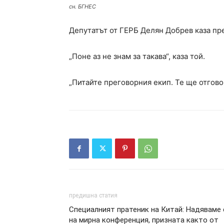
сн. БГНЕС
Депутатът от ГЕРБ Делян Добрев каза пр
„Поне аз не знам за такава“, каза той.
„Питайте преговорния екип. Те ще отгово
предишна статия
Специалният пратеник на Китай: Надяваме 
на мирна конференция, призната както от