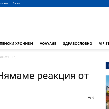
еклама
За нас
ОПЕЙСКИ ХРОНИКИ
VOAYAGE
ЗДРАВОСЛОВНО
VIP S
ия от ПП-ДБ
Нямаме реакция от
0