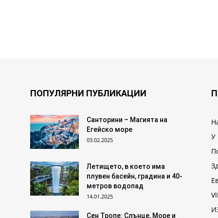
ПОПУЛЯРНИ ПУБЛИКАЦИИ
П
Санторини – Магията на
Н
Егейско море
У
03.02.2025
П
З
Летището, в което има
плувен басейн, градина и 40-
Е
метров водопад
VI
14.01.2025
И
Сен Тропе: Слънце, Море и