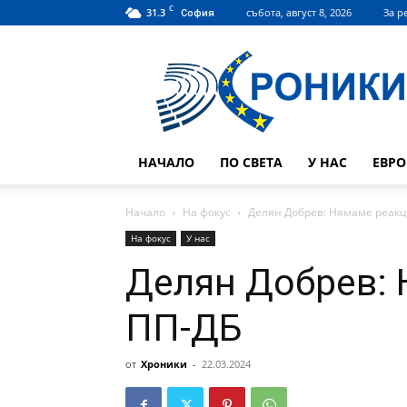
C
31.3
събота, август 8, 2026
За р
София
Hroniki.bg
НАЧАЛО
ПО СВЕТА
У НАС
ЕВР
Начало
На фокус
Делян Добрев: Нямаме реакц
На фокус
У нас
Делян Добрев: 
ПП-ДБ
от
Хроники
-
22.03.2024