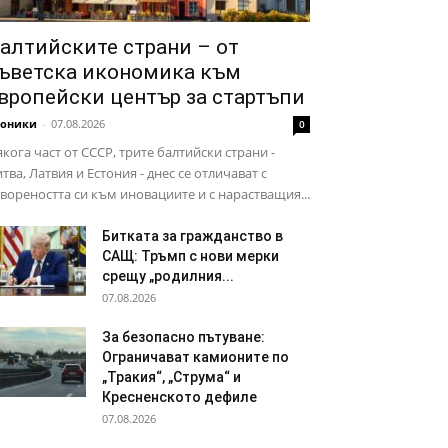
алтийските страни – от
ъветска икономика към
вропейски център за стартъпи
роники
-
07.08.2026
0
кога част от СССР, трите балтийски страни -
тва, Латвия и Естония - днес се отличават с
вореността си към иновациите и с нарастващия...
Битката за гражданство в
САЩ: Тръмп с нови мерки
срещу „родилния...
07.08.2026
За безопасно пътуване:
Ограничават камионите по
„Тракия“, „Струма“ и
Кресненското дефиле
07.08.2026