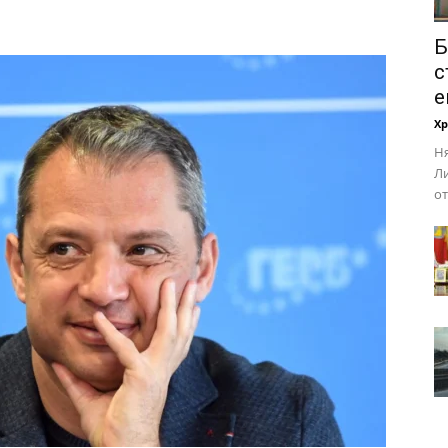
Б
с
е
Х
Ня
Ли
от