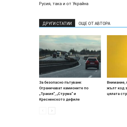
Русия, така и от Украйна
ДРУГИ СТАТИИ
ОЩЕ ОТ АВТОРА
За безопасно пътуване:
Внимание, 
Ограничават камионите по
жълт код з
„Тракия“, „Струма“ и
цялата ст
Кресненското дефиле