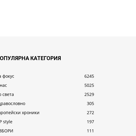
ОПУЛЯРНА КАТЕГОРИЯ
а фокус
6245
 нас
5025
о света
2529
дравословно
305
вропейски хроники
272
P style
197
ЗБОРИ
111