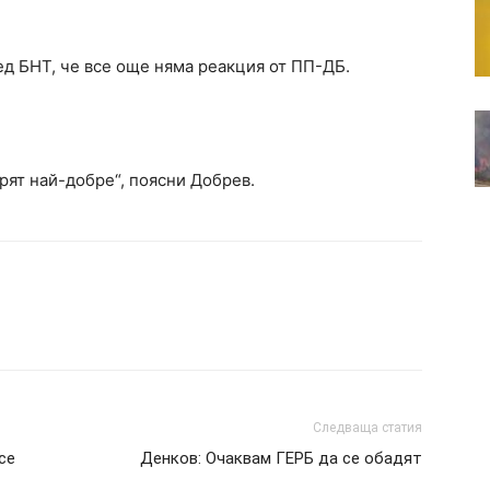
ед БНТ, че все още няма реакция от ПП-ДБ.
рят най-добре“, поясни Добрев.
Следваща статия
се
Денков: Очаквам ГЕРБ да се обадят