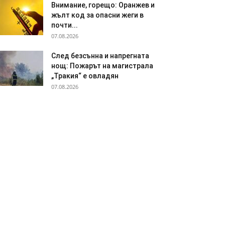
Внимание, горещо: Оранжев и
жълт код за опасни жеги в
почти...
07.08.2026
След безсънна и напрегната
нощ: Пожарът на магистрала
„Тракия“ е овладян
07.08.2026