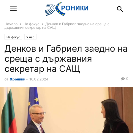
Начало
На фокус
Денков и Габриел заедно на среща с
държавния секретар на САЩ
На фокус
У нас
Денков и Габриел заедно на
среща с държавния
секретар на САЩ
0
от
Хроники
-
16.02.2024