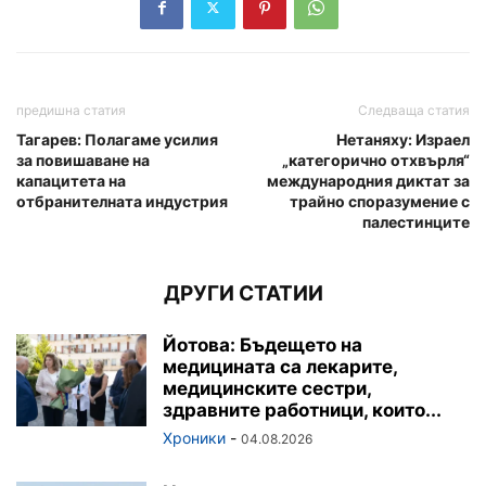
предишна статия
Следваща статия
Тагарев: Полагаме усилия
Нетаняху: Израел
за повишаване на
„категорично отхвърля“
капацитета на
международния диктат за
отбранителната индустрия
трайно споразумение с
палестинците
ДРУГИ СТАТИИ
Йотова: Бъдещето на
медицината са лекарите,
медицинските сестри,
здравните работници, които...
Хроники
-
04.08.2026