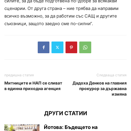
силите, за да бъде подготвена по-добре за всякакви
сценарии. От друга страна – ние трябва да направим
всичко възможно, за да работим със САЩ и другите
съюзници, защото заедно сме по-силни“.
предишна статия
Следваща статия
Митниците и НАП се сливат
Дадоха Денков на главния
в единна приходна агенция
прокурор за държавна
измяна
ДРУГИ СТАТИИ
Йотова: Бъдещето на