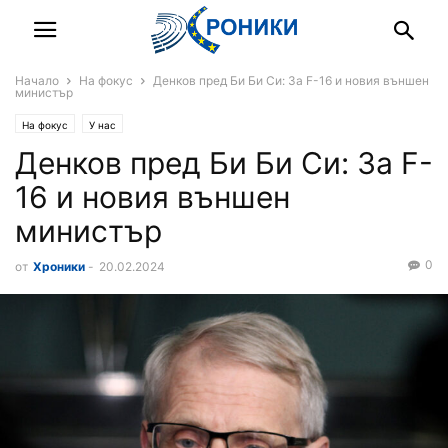
Начало
На фокус
Денков пред Би Би Си: За F-16 и новия външен
министър
На фокус
У нас
Денков пред Би Би Си: За F-
16 и новия външен
министър
0
от
Хроники
-
20.02.2024