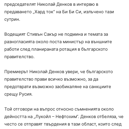
председателят Николай Денков в интервю в
предаването „Хард ток“ на Би Би Си, излъчено тази
сутрин.
Водещият Стивън Сакър не подмина и темата за
разногласията около поста министър на външните
работи след планираната ротация в българското
правителство.
Премиерът Николай Денков увери, че българското
правителство прави всичко възможно, за да
предотврати възможно заобикаляне на санкциите
срещу Русия.
Той отговори на въпрос относно съмненията около
дейността на „Лукойл – Нефтохим“. Денков отбеляза, че
често се отправят твърдения в тази област, които след