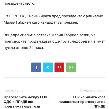
президентството.
От ГЕРБ-СДС номинираха пред президента официално
Мария Габриел като кандидат за премиер.
Вицепремиерът в оставка Мария Габриел заяви, че
преговорите продължават още този следобед и че имат
нужда от още 24 часа.
предишна статия
Следваща статия
Преговорите между ГЕРБ-
ГЕРБ обявиха кога
СДС и ПП-ДБ ще
приключват преговорите с
продължат още този
ПП-ДБ