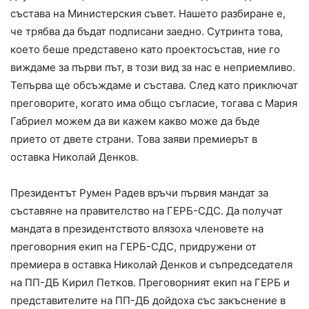
състава на Министерския съвет. Нашето разбиране е,
че трябва да бъдат подписани заедно. Сутринта това,
което беше представено като проектосъстав, ние го
виждаме за първи път, в този вид за нас е неприемливо.
Тепърва ще обсъждаме и състава. След като приключат
преговорите, когато има общо съгласие, тогава с Мария
Габриел можем да ви кажем какво може да бъде
прието от двете страни. Това заяви премиерът в
оставка Николай Денков.
Президентът Румен Радев връчи първия мандат за
съставяне на правителство на ГЕРБ-СДС. Да получат
мандата в президентството влязоха членовете на
преговорния екип на ГЕРБ-СДС, придружени от
премиера в оставка Николай Денков и съпредседателя
на ПП-ДБ Кирил Петков. Преговорният екип на ГЕРБ и
представителите на ПП-ДБ дойдоха със закъснение в