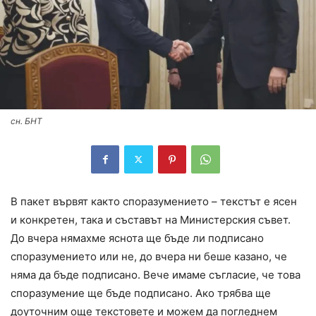
сн. БНТ
В пакет вървят както споразумението – текстът е ясен
и конкретен, така и съставът на Министерския съвет.
До вчера нямахме яснота ще бъде ли подписано
споразумението или не, до вчера ни беше казано, че
няма да бъде подписано. Вече имаме съгласие, че това
споразумение ще бъде подписано. Ако трябва ще
доуточним още текстовете и можем да погледнем