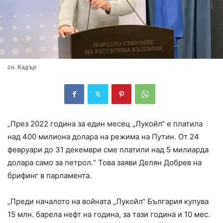
сн. Кадър
„През 2022 година за един месец „Лукойл“ е платила
над 400 милиона долара на режима на Путин. От 24
февруари до 31 декември сме платили над 5 милиарда
долара само за петрол.“ Това заяви Делян Добрев на
брифинг в парламента.
„Преди началото на войната „Лукойл“ България купува
15 млн. барела нефт на година, за тази година и 10 мес.