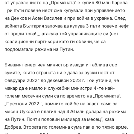
от управлението на „Промяната“ е купил 80 млн барела.
Три пъти повече нефт сме купували при управлението
на Денков и Асен Василев и при война в украйна. След
войната България започва да купува 3 пъти повече нефт
от преди това! „, атакува той управляващите си (не)
коалиционни партньори като ги обвини, че са
подпомагали режима на Путин.
Бившият енергиен министър извади и таблица със
сумите, които страната ни е дала за руски нефт от
февруари 2022г до декември 2023 г. Той уточни, че
макар да е имало и служебни министри 4-те най-
големи месечни суми са по времето на „Промяната“.
„През юни 2022 г, помните кой бе на власт, само за
месец Лукойл е платил над 426 млн долара на режима
на Путин. Почти половин милиард за месец“, каза
Добрев. Втората по големина сума пак е по тяхно врме.