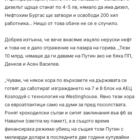
дизелът щрще станат по 4-5 лв, нямало да има дизел,
Нефтохим Бургас ще затвори и освободи 200 хил
работника… Нищо от това обаче не се е случило.
Добрев изтъкна, че вече внасяме изцяло неруски нефт
и това не е дало отражение на пазара на горива. „Тези
10 млрд. нямаше да ги даваме на Путин ако не бяха ПП,
Денков и Асен Василев.
„Чувам, че някои хора по върховете на държавата се
готвят да саботират изграждането на 7 и 8 блок на АЕЦ
Козлодуй с технология на Westinghouse. Явно тези хора
са евроатлантици само на думи за пред посолствата.
Ронят крокодилски сълзи и сипят заклинания във фб за
Навални (светла му памет), а в същото време
финансираха режима-убиец на същия този Путин с
милиарди долари в последните две години купувайки