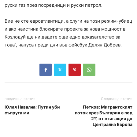
руски газ през посредници и руски петрол.
Вие не сте евроатлантици, а слуги на този режим-убиец
и ако наистина блокирате проекта за нова мощност в
Козлодуй ще ни дадете още едно доказателство за
това“, напуса преди дни във фейсбук Делян Добрев.
предишна статия
Следваща статия
Юлия Навална: Путин уби
Петков: Мигрантският
съпруга ми
поток през България е под
2% от стигащия до
Централна Европа