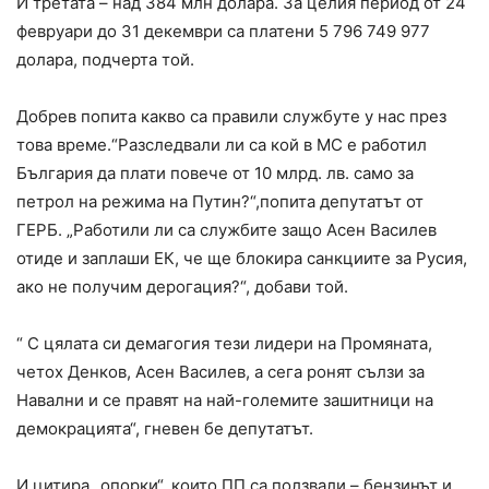
И третата – над 384 млн долара. За целия период от 24
февруари до 31 декември са платени 5 796 749 977
долара, подчерта той.
Добрев попита какво са правили службуте у нас през
това време.“Разследвали ли са кой в МС е работил
България да плати повече от 10 млрд. лв. само за
петрол на режима на Путин?“,попита депутатът от
ГЕРБ. „Работили ли са службите защо Асен Василев
отиде и заплаши ЕК, че ще блокира санкциите за Русия,
ако не получим дерогация?“, добави той.
“ С цялата си демагогия тези лидери на Промяната,
четох Денков, Асен Василев, а сега ронят сълзи за
Навални и се правят на най-големите зашитници на
демокрацията“, гневен бе депутатът.
И цитира „опорки“, които ПП са ползвали – бензинът и