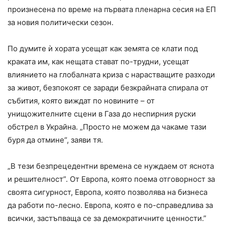
произнесена по време на първата пленарна сесия на ЕП
за новия политически сезон.
По думите ѝ хората усещат как земята се клати под
краката им, как нещата стават по-трудни, усещат
влиянието на глобалната криза с нарастващите разходи
за живот, безпокоят се заради безкрайната спирала от
събития, която виждат по новините – от
унищожителните сцени в Газа до неспирния руски
обстрел в Украйна. „Просто не можем да чакаме тази
буря да отмине“, заяви тя.
„В тези безпрецедентни времена се нуждаем от яснота
и решителност”. От Европа, която поема отговорност за
своята сигурност, Европа, която позволява на бизнеса
да работи по-лесно. Европа, която е по-справедлива за
всички, застъпваща се за демократичните ценности.”