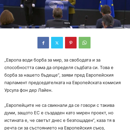
„Европа води борба за мир, за свободата и за
способността сама да определя съдбата си. Това е
борба за нашето бъдеще“, заяви пред Европейския
парламент председателката на Европейската комисия
Урсула фон дер Лайен.
„Европейците не са свикнали да се говори с такива
думи, защото ЕС е създаден като мирен проект, но
истината е, че светът днес е безпощаден“, каза тя в
речта си за състоянието на Европейския съюз,