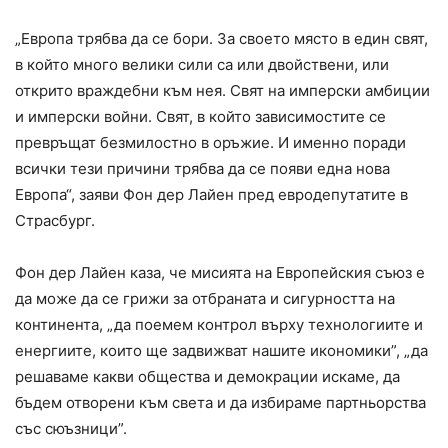
„Европа трябва да се бори. За своето място в един свят,
в който много велики сили са или двойствени, или
открито враждебни към нея. Свят на имперски амбиции
и имперски войни. Свят, в който зависимостите се
превръщат безмилостно в оръжие. И именно поради
всички тези причини трябва да се появи една нова
Европа“, заяви Фон дер Лайен пред евродепутатите в
Страсбург.
Фон дер Лайен каза, че мисията на Европейския съюз е
да може да се грижи за отбраната и сигурността на
континента, „да поемем контрол върху технологиите и
енергиите, които ще задвижват нашите икономики”, „да
решаваме какви общества и демокрации искаме, да
бъдем отворени към света и да избираме партньорства
със сюъзници”.