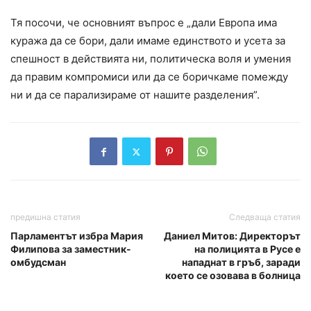
Тя посочи, че основният въпрос е „дали Европа има
куража да се бори, дали имаме единството и усета за
спешност в действията ни, политическа воля и умения
да правим компромиси или да се боричкаме помежду
ни и да се парализираме от нашите разделения”.
предишна статия
Следваща статия
Парламентът избра Мария
Даниел Митов: Директорът
Филипова за заместник-
на полицията в Русе е
омбудсман
нападнат в гръб, заради
което се озовава в болница