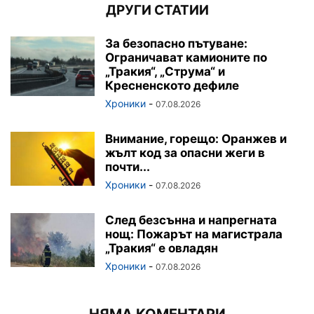
ДРУГИ СТАТИИ
За безопасно пътуване:
Ограничават камионите по
„Тракия“, „Струма“ и
Кресненското дефиле
Хроники
-
07.08.2026
Внимание, горещо: Оранжев и
жълт код за опасни жеги в
почти...
Хроники
-
07.08.2026
След безсънна и напрегната
нощ: Пожарът на магистрала
„Тракия“ е овладян
Хроники
-
07.08.2026