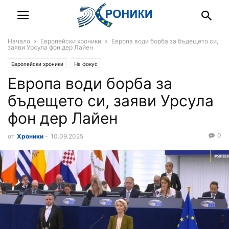
Начало
Европейски хроники
Европа води борба за бъдещето си,
заяви Урсула фон дер Лайен
Европейски хроники
На фокус
Европа води борба за
бъдещето си, заяви Урсула
фон дер Лайен
0
от
Хроники
-
10.09.2025