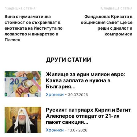
предишна статия
Следваща статия
Вина с нумизматична
Фандъкова: Кризата в
стойност се съхраняват в
общинския съвет ще се
енотеката на Института по
реши с диалог и
лозарство и винарство в
компромиси
Плевен
ДРУГИ СТАТИИ
Жилище за един милион евро:
Каква заплата е нужна в
България...
Хроники
-
30.07.2026
Руският патриарх Кирил и Вагит
Алекперов отпадат от 21-ия
пакет санкции...
Хроники
-
13.07.2026