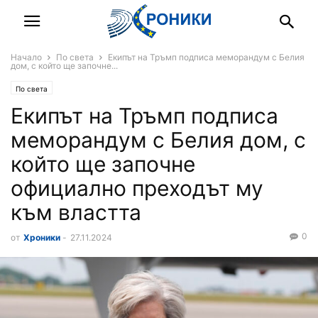
Начало
По света
Екипът на Тръмп подписа меморандум с Белия
дом, с който ще започне...
По света
Екипът на Тръмп подписа
меморандум с Белия дом, с
който ще започне
официално преходът му
към властта
0
от
Хроники
-
27.11.2024