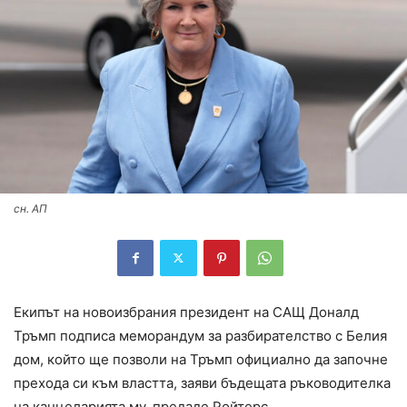
сн. АП
Екипът на новоизбрания президент на САЩ Доналд
Тръмп подписа меморандум за разбирателство с Белия
дом, който ще позволи на Тръмп официално да започне
прехода си към властта, заяви бъдещата ръководителка
на канцеларията му, предаде Ройтерс.