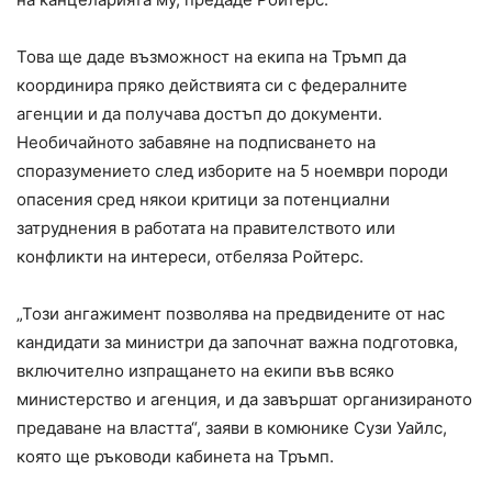
Това ще даде възможност на екипа на Тръмп да
координира пряко действията си с федералните
агенции и да получава достъп до документи.
Необичайното забавяне на подписването на
споразумението след изборите на 5 ноември породи
опасения сред някои критици за потенциални
затруднения в работата на правителството или
конфликти на интереси, отбеляза Ройтерс.
„Този ангажимент позволява на предвидените от нас
кандидати за министри да започнат важна подготовка,
включително изпращането на екипи във всяко
министерство и агенция, и да завършат организираното
предаване на властта“, заяви в комюнике Сузи Уайлс,
която ще ръководи кабинета на Тръмп.