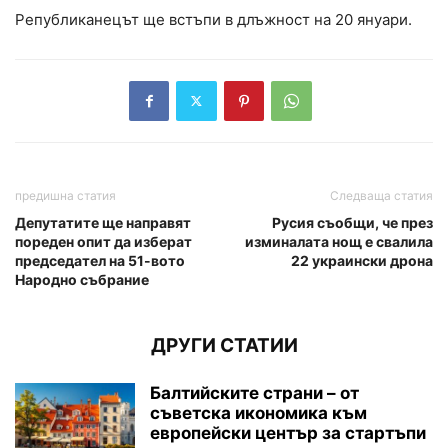
Републиканецът ще встъпи в длъжност на 20 януари.
предишна статия
Следваща статия
Депутатите ще направят
Русия съобщи, че през
пореден опит да изберат
изминалата нощ е свалила
председател на 51-вото
22 украински дрона
Народно събрание
ДРУГИ СТАТИИ
Балтийските страни – от
съветска икономика към
европейски център за стартъпи