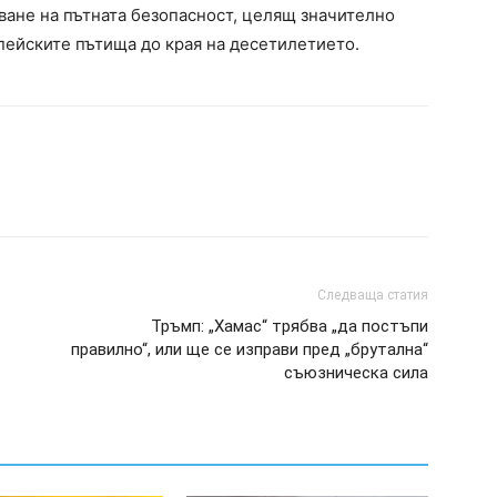
аване на пътната безопасност, целящ значително
пейските пътища до края на десетилетието.
Следваща статия
Тръмп: „Хамас“ трябва „да постъпи
правилно“, или ще се изправи пред „брутална“
съюзническа сила