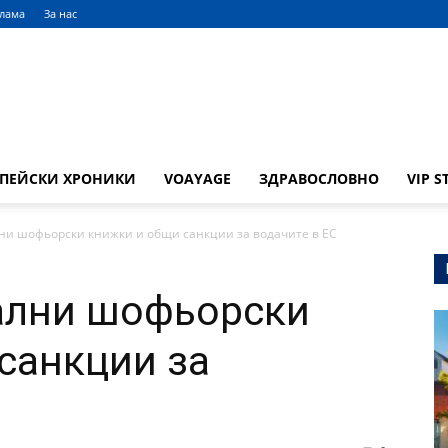
клама
За нас
ОПЕЙСКИ ХРОНИКИ
VOAYAGE
ЗДРАВОСЛОВНО
VIP S
лни шофьорски книжки и общи санкции за водачите в ЕС
ални шофьорски
санкции за