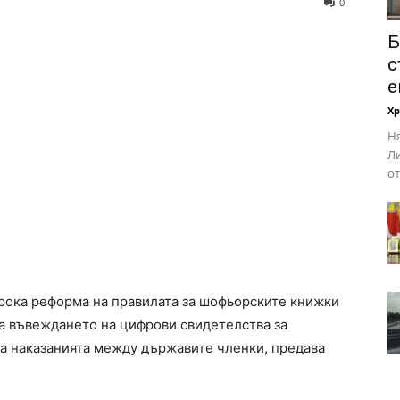
0
Б
с
е
Х
Ня
Ли
от
рока реформа на правилата за шофьорските книжки
а въвеждането на цифрови свидетелства за
а наказанията между държавите членки, предава