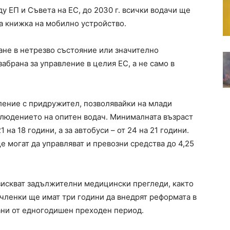
 ЕП и Съвета на ЕС, до 2030 г. всички водачи ще
а книжка на мобилно устройство.
ане в нетрезво състояние или значително
абрана за управление в целия ЕС, а не само в
ление с придружител, позволявайки на млади
аблюдението на опитен водач. Минималната възраст
на 18 години, а за автобуси – от 24 на 21 години.
 могат да управляват и превозни средства до 4,25
зискват задължителни медицински прегледи, както
ленки ще имат три години да внедрят реформата в
ани от едногодишен преходен период.