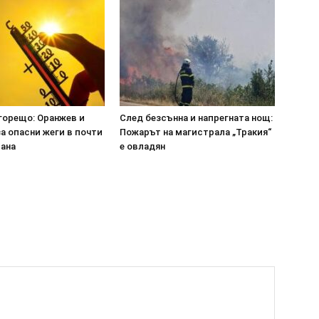
горещо: Оранжев и
След безсънна и напрегната нощ:
а опасни жеги в почти
Пожарът на магистрала „Тракия“
рана
е овладян