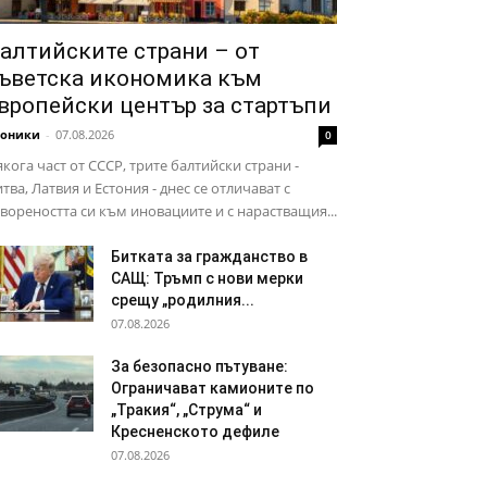
алтийските страни – от
ъветска икономика към
вропейски център за стартъпи
роники
-
07.08.2026
0
кога част от СССР, трите балтийски страни -
тва, Латвия и Естония - днес се отличават с
вореността си към иновациите и с нарастващия...
Битката за гражданство в
САЩ: Тръмп с нови мерки
срещу „родилния...
07.08.2026
За безопасно пътуване:
Ограничават камионите по
„Тракия“, „Струма“ и
Кресненското дефиле
07.08.2026