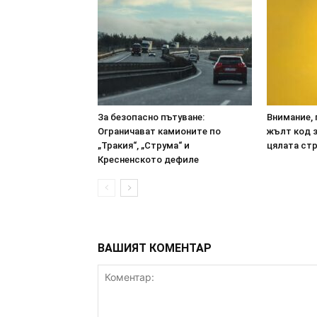
За безопасно пътуване:
Внимание, 
Ограничават камионите по
жълт код з
„Тракия“, „Струма“ и
цялата ст
Кресненското дефиле
ВАШИЯТ КОМЕНТАР