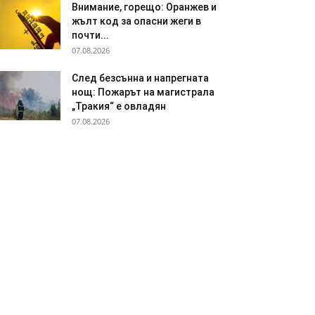
Внимание, горещо: Оранжев и
жълт код за опасни жеги в
почти...
07.08.2026
След безсънна и напрегната
нощ: Пожарът на магистрала
„Тракия“ е овладян
07.08.2026