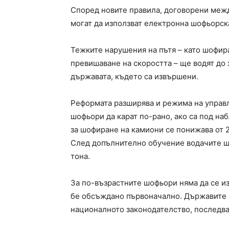
Според новите правила, договорени между
могат да използват електронна шофьорск
Тежките нарушения на пътя – като шофир
превишаване на скоростта – ще водят до з
държавата, където са извършени.
Реформата разширява и режима на управ
шофьори да карат по-рано, ако са под н
за шофиране на камиони се понижава от 21 
След допълнително обучение водачите ще
тона.
За по-възрастните шофьори няма да се и
бе обсъждано първоначално. Държавите ч
националното законодателство, последв