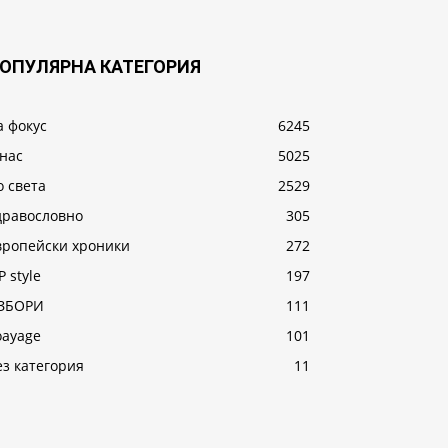
ОПУЛЯРНА КАТЕГОРИЯ
а фокус
6245
 нас
5025
о света
2529
дравословно
305
вропейски хроники
272
P style
197
ЗБОРИ
111
oayage
101
ез категория
11