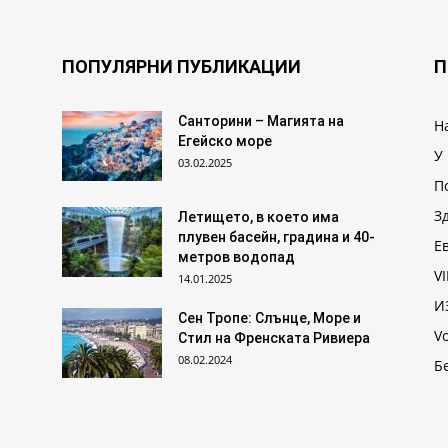
ПОПУЛЯРНИ ПУБЛИКАЦИИ
П
Санторини – Магията на
Н
Егейско море
У
03.02.2025
П
З
Летището, в което има
плувен басейн, градина и 40-
Е
метров водопад
VI
14.01.2025
И
Сен Тропе: Слънце, Море и
V
Стил на Френската Ривиера
08.02.2024
Б