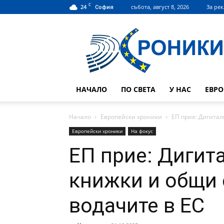
C
24
събота, август 8, 2026
За ре
София
Hroniki.bg
НАЧАЛО
ПО СВЕТА
У НАС
ЕВР
Начало
Европейски хроники
ЕП прие: Дигита
Европейски хроники
На фокус
ЕП прие: Дигит
книжки и общи 
водачите в ЕС