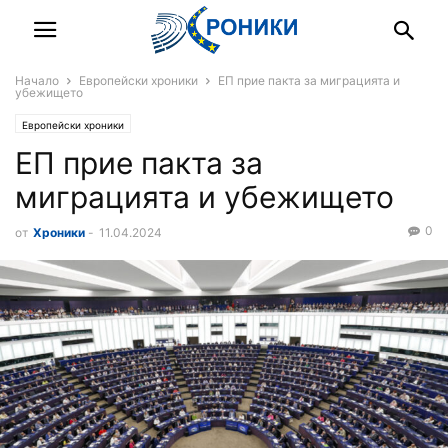
Начало
Европейски хроники
ЕП прие пакта за миграцията и
убежището
Европейски хроники
ЕП прие пакта за
миграцията и убежището
0
от
Хроники
-
11.04.2024