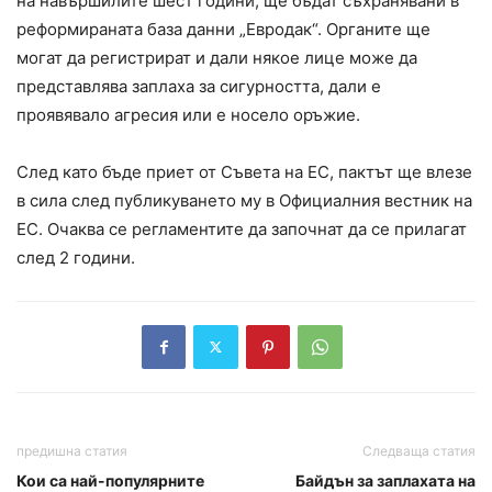
на навършилите шест години, ще бъдат съхранявани в
реформираната база данни „Евродак“. Органите ще
могат да регистрират и дали някое лице може да
представлява заплаха за сигурността, дали е
проявявало агресия или е носело оръжие.
След като бъде приет от Съвета на ЕС, пактът ще влезе
в сила след публикуването му в Официалния вестник на
ЕС. Очаква се регламентите да започнат да се прилагат
след 2 години.
предишна статия
Следваща статия
Кои са най-популярните
Байдън за заплахата на