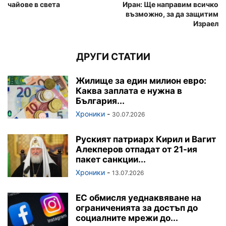
чайове в света
Иран: Ще направим всичко
възможно, за да защитим
Израел
ДРУГИ СТАТИИ
Жилище за един милион евро:
Каква заплата е нужна в
България...
Хроники
-
30.07.2026
Руският патриарх Кирил и Вагит
Алекперов отпадат от 21-ия
пакет санкции...
Хроники
-
13.07.2026
ЕС обмисля уеднаквяване на
ограниченията за достъп до
социалните мрежи до...