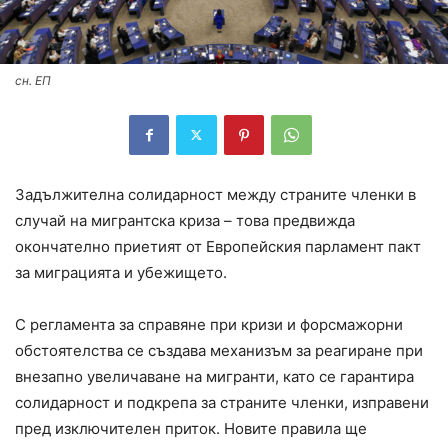
сн. ЕП
Задължителна солидарност между страните членки в
случай на мигрантска криза – това предвижда
окончателно приетият от Европейския парламент пакт
за миграцията и убежището.
С регламента за справяне при кризи и форсмажорни
обстоятелства се създава механизъм за реагиране при
внезапно увеличаване на мигранти, като се гарантира
солидарност и подкрепа за страните членки, изправени
пред изключителен приток. Новите правила ще