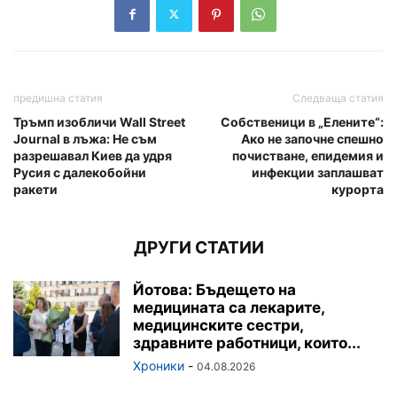
предишна статия
Следваща статия
Тръмп изобличи Wall Street
Собственици в „Елените“:
Journal в лъжа: Не съм
Ако не започне спешно
разрешавал Киев да удря
почистване, епидемия и
Русия с далекобойни
инфекции заплашват
ракети
курорта
ДРУГИ СТАТИИ
Йотова: Бъдещето на
медицината са лекарите,
медицинските сестри,
здравните работници, които...
Хроники
-
04.08.2026