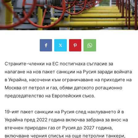
Страните-членки на ЕС постигнаха съгласие за
налагане на нов пакет санкции на Русия заради войната
в Украйна, насочени към ограничаване на приходите на
Москва от петрол и газ, обяви датското ротационно
председателство на Европейския съюз.
19-ият пакет санкции на Русия след нахлуването й в
Украйна пред 2022 година включва забрана за внос на
втечнен природен газ от Русия до 2027 година,
включване черния списък на още петролни танкери,