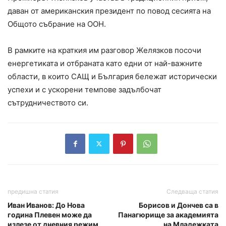
даван от американския президент по повод сесията на
Общото събрание на ООН.
В рамките на краткия им разговор Желязков посочи
енергетиката и отбраната като едни от най-важните
области, в които САЩ и България бележат исторически
успехи и с ускорени темпове задълбочат
сътрудничеството си.
предишна статия
Следваща статия
Иван Иванов: До Нова
Борисов и Дончев са в
година Плевен може да
Панагюрище за академията
излезе от дневния режим
на Младежката