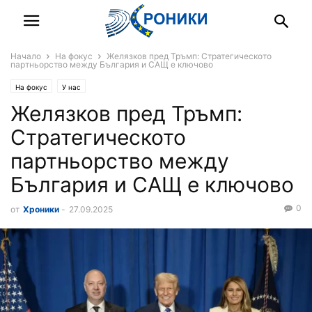
Начало
На фокус
Желязков пред Тръмп: Стратегическото
партньорство между България и САЩ е ключово
На фокус
У нас
Желязков пред Тръмп:
Стратегическото
партньорство между
България и САЩ е ключово
0
от
Хроники
-
27.09.2025