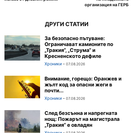
организация на ГЕРБ
ДРУГИ СТАТИИ
За безопасно пътуване:
Ограничават камионите по
„Тракия“, „Струма“ и
Кресненското дефиле
Хроники
-
07.08.2026
Внимание, горещо: Оранжев и
жълт код за опасни жеги в
почти...
Хроники
-
07.08.2026
След безсънна и напрегната
нощ: Пожарът на магистрала
„Тракия“ е овладян
Хроники
-
07.08.2026