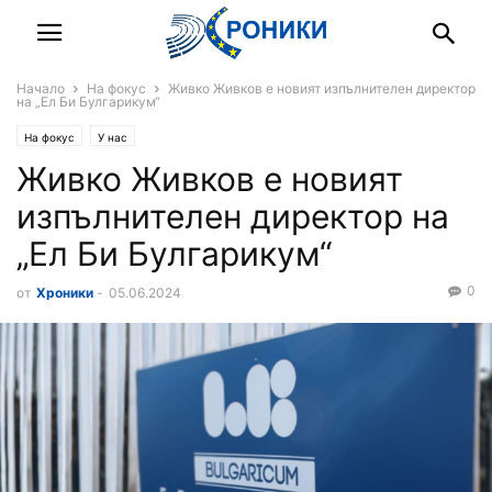
Начало
На фокус
Живко Живков е новият изпълнителен директор
на „Ел Би Булгарикум“
На фокус
У нас
Живко Живков е новият
изпълнителен директор на
„Ел Би Булгарикум“
0
от
Хроники
-
05.06.2024