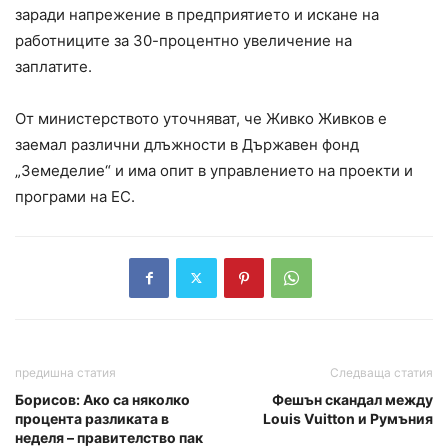
заради напрежение в предприятието и искане на
работниците за 30-процентно увеличение на
заплатите.
От министерството уточняват, че Живко Живков е
заемал различни длъжности в Държавен фонд
„Земеделие“ и има опит в управлението на проекти и
програми на ЕС.
предишна статия
Следваща статия
Борисов: Ако са няколко
Фешън скандал между
процента разликата в
Louis Vuitton и Румъния
неделя – правителство пак