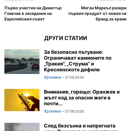
Първо участие на Димитър
Меган Маркъл разкри
Главчев в заседание на
първия продукт от новия си
Европейския съвет
бранд за храни
ДРУГИ СТАТИИ
За безопасно пътуване:
Ограничават камионите по
„Тракия“, „Струма“ и
Кресненското дефиле
Хроники
-
07.08.2026
Внимание, горещо: Оранжев и
жълт код за опасни жеги в
почти...
Хроники
-
07.08.2026
След безсънна и напрегната