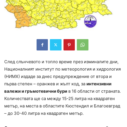
След слънчевото и топло време през изминалите дни,
Националният институт по метеорология и хидрология
(НИМХ) издаде за днес предупреждение от втора и
първа степен – оранжев и жълт код, за
интензивни
валежи и гръмотевични бури
в 16 области от страната.
Количествата ще са между 15-25 литра на квадратен
метър, на места в областите Кюстендил и Благоевград
– до 30-40 литра на квадратен метър.