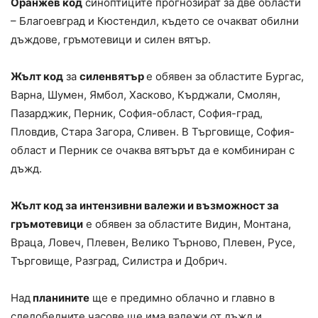
Оранжев код
синоптиците прогнозират за две области
– Благоевград и Кюстендил, където се очакват обилни
дъждове, гръмотевици и силен вятър.
Жълт код
за
силен
вятър
е обявен за областите Бургас,
Варна, Шумен, Ямбол, Хасково, Кърджали, Смолян,
Пазарджик, Перник, София-област, София-град,
Пловдив, Стара Загора, Сливен. В Търговище, София-
област и Перник се очаква вятърът да е комбиниран с
дъжд.
Жълт код за интензивни валежи и възможност за
гръмотевици
е обявен за областите Видин, Монтана,
Враца, Ловеч, Плевен, Велико Търново, Плевен, Русе,
Търговище, Разград, Силистра и Добрич.
Над
планините
ще е предимно облачно и главно в
следобедните часове ще има валежи от дъжд и