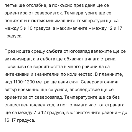
петък ще отслабне, а по-късно през деня ще се
ориентира от североизток. Температурите ще се
понижат и в
петък
минималните температури ще са
между 5 и 10 градуса, а максималните – между 12 и 17
градуса.
През нощта срещу
събота
от югозапад валежите ще се
активизират, а в събота ще обхванат цялата страна.
Повишава се вероятността в много райони да са
интензивни и значителни по количество. В планините,
над 1100-1200 метра ще вали сняг. Североизточният
вятър временно ще се усили, впоследствие ще се
ориентира от северозапад. Температурите ще са без
съществен дневен ход, в по-голямата част от страната
ще са между 7 и 12 градуса, в югоизточните райони – до
16-17 градуса.