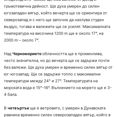
гръмотевична дейност. Ще духа умерен до силен
югозападен вятър, който вечерта ще се ориентира от
северозапад и с него ще започне да нахлува студен
въздух, тогава и валежите ще се усилят. Максималната
температура на височина 1200 m ще е около 17°, на
2000 m – около 7°.
Над
Черноморието
облачността ще е променлива,
често значителна, но до вечерта ще се задържи почти
без валежи. Ще духа умерен и временно силен вятър от
юг-югозапад. Ще се задържи топло с максимални
температури между 24° и 27°. Температурата на
морската вода е 15°-16°. Вълнението на морето ще е 3-
4 бала.
В
четвъртък
ще е ветровито, с умерен в Дунавската
равнина временно силен северозападен вятър, който в