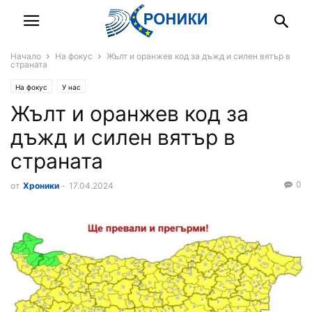
Начало
На фокус
Жълт и оранжев код за дъжд и силен вятър в
страната
На фокус
У нас
Жълт и оранжев код за
дъжд и силен вятър в
страната
0
от
Хроники
-
17.04.2024