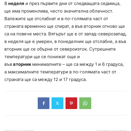
В
неделя
и през първите дни от следващата седмица,
ще има променлива, често значителна облачност.
Валежите ще отслабнат и в по-голямата част от
страната временно ще спират, а във вторник отново ще
са на повече места. Вятърът ще е от запад-северозапад,
в неделя ще е умерен, в понеделник ще отслабне, а във
вторник ще се обърне от североизток. Сутрешните
температури ще се понижат още и
във
вторник
минималните – ще са между 1 и 6 градуса,
а максималните температури в по-голямата част от
страната ще са между 12 и 17 градуса.
предишна статия
Следваща статия