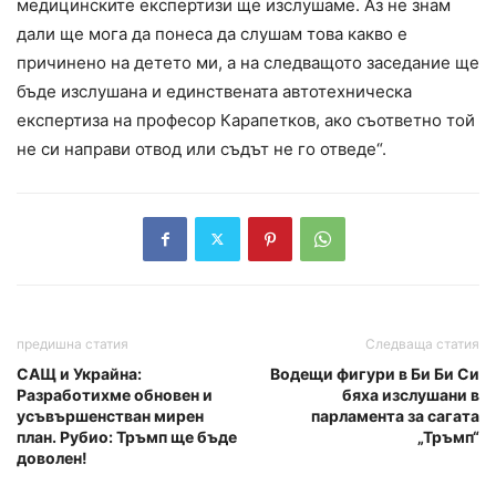
медицинските експертизи ще изслушаме. Аз не знам
дали ще мога да понеса да слушам това какво е
причинено на детето ми, а на следващото заседание ще
бъде изслушана и единствената автотехническа
експертиза на професор Карапетков, ако съответно той
не си направи отвод или съдът не го отведе“.
предишна статия
Следваща статия
САЩ и Украйна:
Водещи фигури в Би Би Си
Разработихме обновен и
бяха изслушани в
усъвършенстван мирен
парламента за сагата
план. Рубио: Тръмп ще бъде
„Тръмп“
доволен!