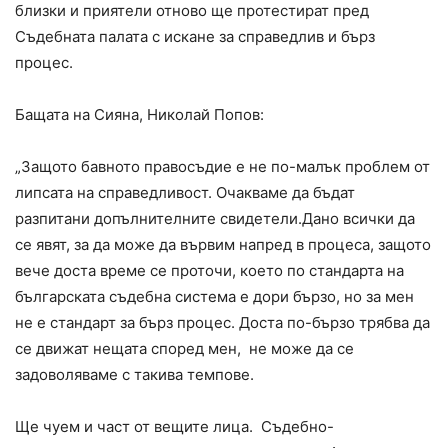
близки и приятели отново ще протестират пред
Съдебната палата с искане за справедлив и бърз
процес.
Бащата на Сияна, Николай Попов:
„Защото бавното правосъдие е не по-малък проблем от
липсата на справедливост. Очакваме да бъдат
разпитани допълнителните свидетели.Дано всички да
се явят, за да може да вървим напред в процеса, защото
вече доста време се проточи, което по стандарта на
българската съдебна система е дори бързо, но за мен
не е стандарт за бърз процес. Доста по-бързо трябва да
се движат нещата според мен, не може да се
задоволяваме с такива темпове.
Ще чуем и част от вещите лица. Съдебно-