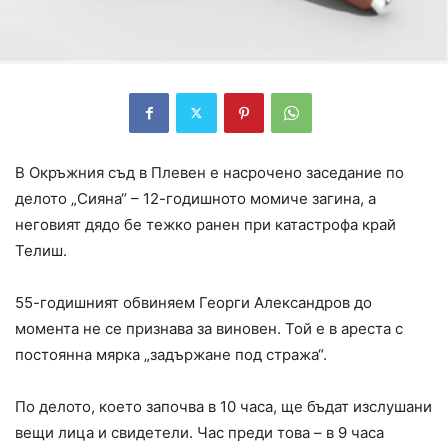
В Окръжния съд в Плевен е насрочено заседание по
делото „Сияна“ – 12-годишното момиче загина, а
неговият дядо бе тежко ранен при катастрофа край
Телиш.
55-годишният обвиняем Георги Александров до
момента не се признава за виновен. Той е в ареста с
постоянна мярка „задържане под стража“.
По делото, което започва в 10 часа, ще бъдат изслушани
вещи лица и свидетели. Час преди това – в 9 часа