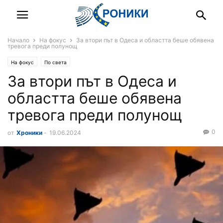
Начало
На фокус
За втори път в Одеса и областта беше обявена
тревога преди полунощ
На фокус
По света
За втори път в Одеса и
областта беше обявена
тревога преди полунощ
0
от
Хроники
-
19.06.2024