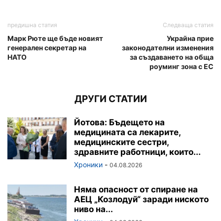
предишна статия
Следваща статия
Марк Рюте ще бъде новият
Украйна прие
генерален секретар на
законодателни изменения
НАТО
за създаването на обща
роуминг зона с ЕС
ДРУГИ СТАТИИ
Йотова: Бъдещето на
медицината са лекарите,
медицинските сестри,
здравните работници, които...
Хроники
-
04.08.2026
Няма опасност от спиране на
АЕЦ „Козлодуй“ заради ниското
ниво на...