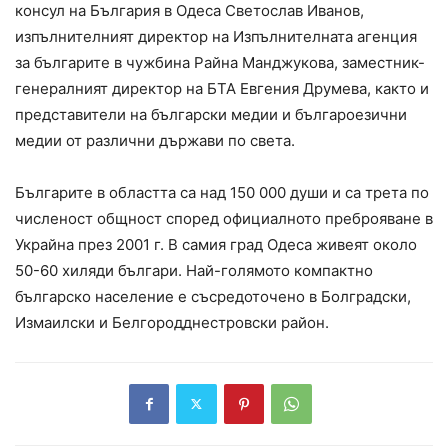
консул на България в Одеса Светослав Иванов,
изпълнителният директор на Изпълнителната агенция
за българите в чужбина Райна Манджукова, заместник-
генералният директор на БТА Евгения Друмева, както и
представители на български медии и българоезични
медии от различни държави по света.
Българите в областта са над 150 000 души и са трета по
численост общност според официалното преброяване в
Украйна през 2001 г. В самия град Одеса живеят около
50-60 хиляди българи. Най-голямото компактно
българско население е съсредоточено в Болградски,
Измаилски и Белгородднестровски район.