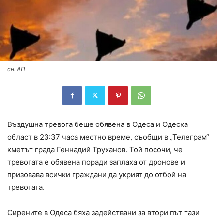
сн. АП
Въздушна тревога беше обявена в Одеса и Одеска
област в 23:37 часа местно време, съобщи в „Телеграм“
кметът града Геннадий Труханов. Той посочи, че
тревогата е обявена поради заплаха от дронове и
призовава всички граждани да укрият до отбой на
тревогата.
Сирените в Одеса бяха задействани за втори път тази