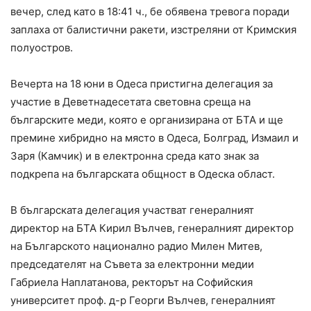
вечер, след като в 18:41 ч., бе обявена тревога поради
заплаха от балистични ракети, изстреляни от Кримския
полуостров.
Вечерта на 18 юни в Одеса пристигна делегация за
участие в Деветнадесетата световна среща на
българските меди, която е организирана от БТА и ще
премине хибридно на място в Одеса, Болград, Измаил и
Заря (Камчик) и в електронна среда като знак за
подкрепа на българската общност в Одеска област.
В българската делегация участват генералният
директор на БТА Кирил Вълчев, генералният директор
на Българското национално радио Милен Митев,
председателят на Съвета за електронни медии
Габриела Наплатанова, ректорът на Софийския
университет проф. д-р Георги Вълчев, генералният