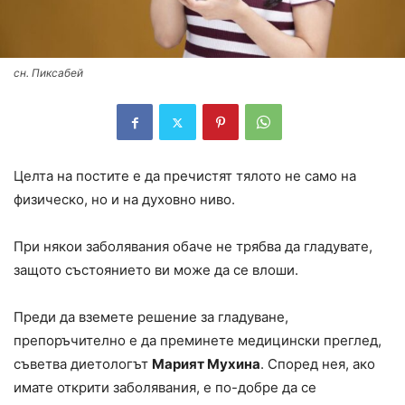
сн. Пиксабей
Целта на постите е да пречистят тялото не само на
физическо, но и на духовно ниво.
При някои заболявания обаче не трябва да гладувате,
защото състоянието ви може да се влоши.
Преди да вземете решение за гладуване,
препоръчително е да преминете медицински преглед,
съветва диетологът
Марият Мухина
. Според нея, ако
имате открити заболявания, е по-добре да се