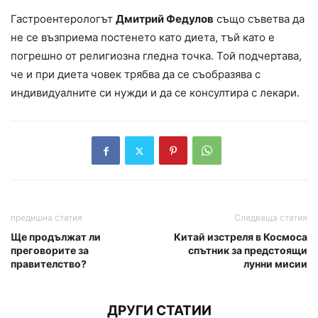
Гастроентерологът
Дмитрий Федулов
също съветва да
не се възприема постенето като диета, тъй като е
погрешно от религиозна гледна точка. Той подчертава,
че и при диета човек трябва да се съобразява с
индивидуалните си нужди и да се консултира с лекари.
предишна статия
Следваща статия
Ще продължат ли
Китай изстреля в Космоса
преговорите за
спътник за предстоящи
правителство?
лунни мисии
ДРУГИ СТАТИИ