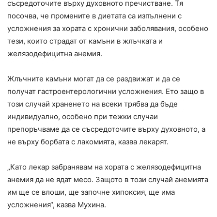
съсредоточите върху духовното пречистване. Тя
посочва, че промените в диетата са изпълнени с
усложнения за хората с хронични заболявания, особено
тези, които страдат от камъни в жлъчката и
желязодефицитна анемия.
Жлъчните камъни могат да се раздвижат и да се
получат гастроентерологични усложнения. Ето защо в
този случай храненето на всеки трябва да бъде
индивидуално, особено при тежки случаи
препоръчваме да се съсредоточите върху духовното, а
не върху борбата с лакомията, казва лекарят.
„Като лекар забранявам на хората с желязодефицитна
анемия да не ядат месо. Защото в този случай анемията
им ще се влоши, ще започне хипоксия, ще има
усложнения“, казва Мухина.