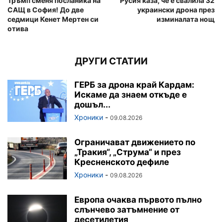
Тръмп сменя посланика на
Русия каза, че е свалила 32
САЩ в София! До две
украински дрона през
седмици Кенет Мертен си
изминалата нощ
отива
ДРУГИ СТАТИИ
ГЕРБ за дрона край Кардам:
Искаме да знаем откъде е
дошъл...
Хроники
-
09.08.2026
Ограничават движението по
„Тракия“, „Струма“ и през
Кресненското дефиле
Хроники
-
09.08.2026
Европа очаква първото пълно
слънчево затъмнение от
десетилетия