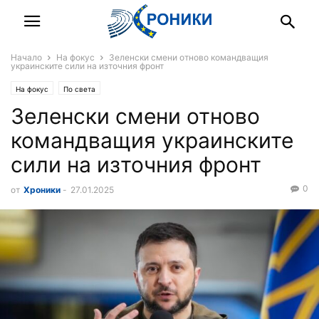
Начало
На фокус
Зеленски смени отново командващия
украинските сили на източния фронт
На фокус
По света
Зеленски смени отново
командващия украинските
сили на източния фронт
0
от
Хроники
-
27.01.2025