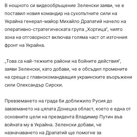
В нощното си видеообръщение Зеленски заяви, че е
поставил новия командир на сухопътните сили на
Украйна генерал-майор Михайло Драпатий начело на
оперативно-стратегическата група „Хортица“, чиято
зона на отговорност включва голяма част от източния
фронт на Украйна.
„Това са най-тежките райони на бойните действия“,
заяви Зеленски, като добави, че е обсъдил промените
на среща с главнокомандващия украинските въоръжени
сили Олександър Сирски.
Превземането на града би доближило Русия до
завземането на цялата Донецка област, което е една от
основните цели на президента Владимир Путин във
войната му в Украйна. Зеленски добави, че
назначаването на Драпатий ще помогне за