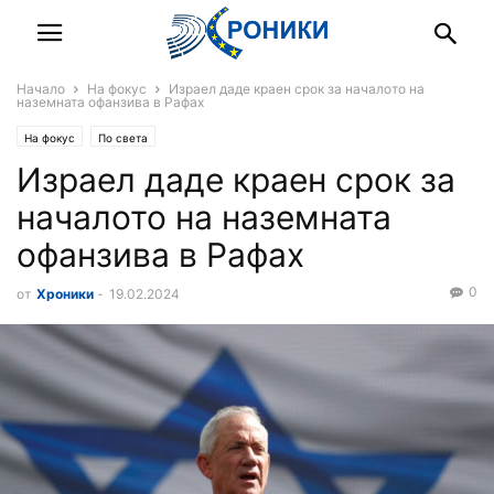
Начало
На фокус
Израел даде краен срок за началото на
наземната офанзива в Рафах
На фокус
По света
Израел даде краен срок за
началото на наземната
офанзива в Рафах
0
от
Хроники
-
19.02.2024