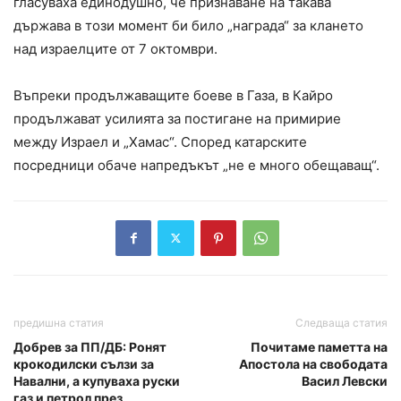
гласуваха единодушно, че признаване на такава
държава в този момент би било „награда“ за клането
над израелците от 7 октомври.
Въпреки продължаващите боеве в Газа, в Кайро
продължават усилията за постигане на примирие
между Израел и „Хамас“. Според катарските
посредници обаче напредъкът „не е много обещаващ“.
предишна статия
Следваща статия
Добрев за ПП/ДБ: Ронят
Почитаме паметта на
крокодилски сълзи за
Апостола на свободата
Навални, а купуваха руски
Васил Левски
газ и петрол през