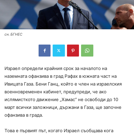
сн. БГНЕС
Израел определи крайния срок за началото на
наземната офанзива в град Рафах в южната част на
Ивицата Газа. Бени Ганц, който е член на израелския
военновременен кабинет, предупреди, че ако
ислямисткото движение „Хамас“ не освободи до 10
март всички заложници, държани в Газа, ще започне
офанзива в града.
Това е първият път, когато Израел съобщава кога