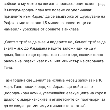
войските му може да влязат в пренаселения южен град.
В международен план все повече се увеличават
призивите към Израел да се въздържа от щурмуване на
Рафах, където около 1,5 милиона палестинци са
намерили убежище от боевете в анклава.
„Светът трябва да знае и лидерите на „Хамас“ трябва да
знаят – ако до Рамадана нашите заложници не са у
дома, боевете ще продължат навсякъде, включително
района на Рафах“, каза бившият министър на отбраната
Ганц.
Тази година свещеният за исляма месец започва на 10
март. Ганц посочи още, че Израел ще действа по
„координиран начин, улеснявайки евакуацията на хора в
диалог с американските и египетските си партньори, за
да се сведат до минимум цивилните жертви“.